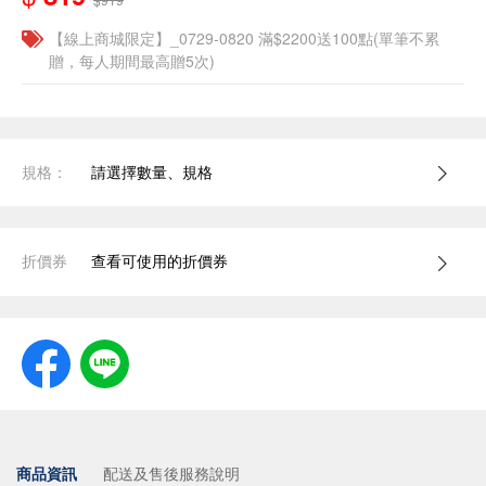
【線上商城限定】_0729-0820 滿$2200送100點(單筆不累
贈，每人期間最高贈5次)
規格：
請選擇數量、規格
折價券
查看可使用的折價券
商品資訊
配送及售後服務說明