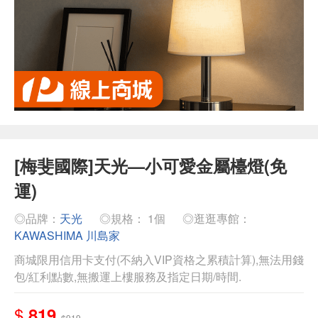
[梅斐國際]天光—小可愛金屬檯燈(免
運)
◎品牌：
天光
◎規格： 1個
◎逛逛專館：
KAWASHIMA 川島家
商城限用信用卡支付(不納入VIP資格之累積計算),無法用錢
包/紅利點數,無搬運上樓服務及指定日期/時間.
$
819
$919