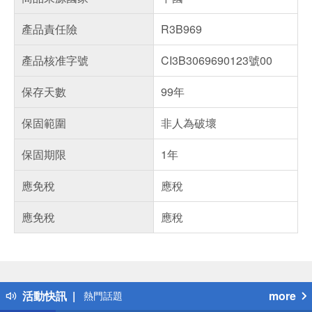
產品責任險
R3B969
產品核准字號
CI3B3069690123號00
保存天數
99年
保固範圍
非人為破壞
保固期限
1年
應免稅
應稅
應免稅
應稅
偏遠地區配送
詐騙網頁！請小心！
得獎公告
活動快訊
more
熱門話題
銀行優惠