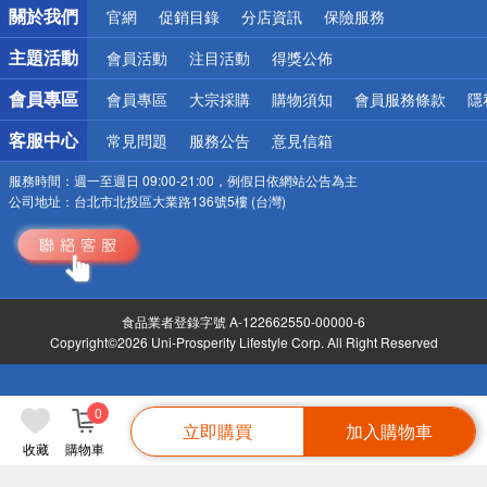
關於我們
官網
促銷目錄
分店資訊
保險服務
偏遠地區配送
詐騙網頁！請小心！
主題活動
會員活動
注目活動
得獎公佈
會員專區
會員專區
大宗採購
購物須知
會員服務條款
隱
客服中心
常見問題
服務公告
意見信箱
服務時間：
週一至週日 09:00-21:00，例假日依網站公告為主
公司地址：
台北市北投區大業路136號5樓 (台灣)
食品業者登錄字號 A-122662550-00000-6
Copyright©2026 Uni-Prosperity Lifestyle Corp. All Right Reserved
0
立即購買
加入購物車
收藏
購物車