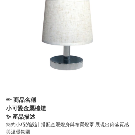
🔦
商品名稱
小可愛金屬檯燈
✨
產品描述
簡約小巧的設計 搭配金屬燈身與布質燈罩 展現出俐落質感
與溫暖氛圍