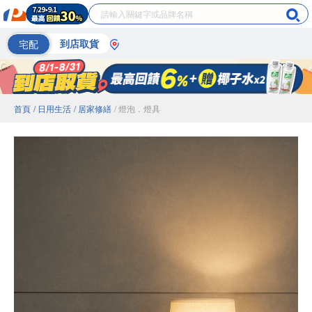
宅配
到店取貨
首頁
/ 日用生活
/ 居家修繕
/ 燈泡．燈具