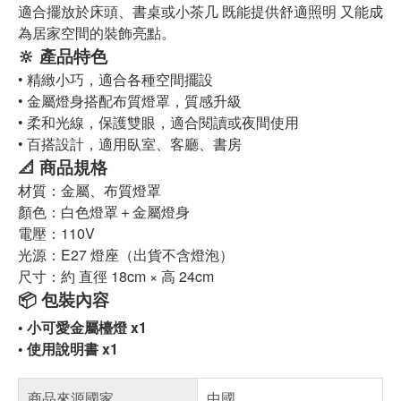
適合擺放於床頭、書桌或小茶几 既能提供舒適照明 又能成
為居家空間的裝飾亮點。
🔆
產品特色
•
精緻小巧，適合各種空間擺設
•
金屬燈身搭配布質燈罩，質感升級
•
柔和光線，保護雙眼，適合閱讀或夜間使用
•
百搭設計，適用臥室、客廳、書房
📐
商品規格
材質：金屬、布質燈罩
顏色：白色燈罩＋金屬燈身
電壓：110V
光源：E27 燈座（出貨不含燈泡）
尺寸：約 直徑 18cm
×
高 24cm
📦
包裝內容
•
小可愛金屬檯燈 x1
•
使用說明書 x1
商品來源國家
中國