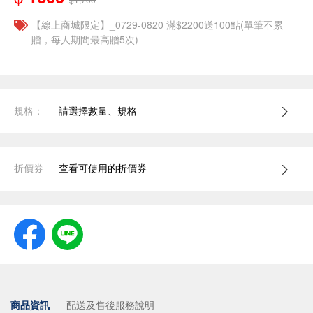
【線上商城限定】_0729-0820 滿$2200送100點(單筆不累
贈，每人期間最高贈5次)
規格：
請選擇數量、規格
折價券
查看可使用的折價券
商品資訊
配送及售後服務說明