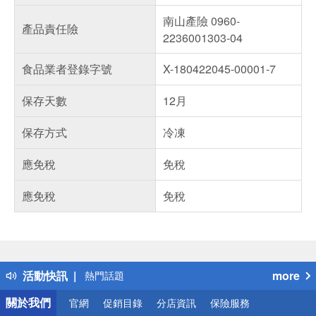
南山產險 0960-
產品責任險
2236001303-04
食品業者登錄字號
X-180422045-00001-7
保存天數
12月
保存方式
冷凍
應免稅
免稅
應免稅
免稅
偏遠地區配送
詐騙網頁！請小心！
得獎公告
活動快訊
more
熱門話題
銀行優惠
關於我們
官網
促銷目錄
分店資訊
保險服務
偏遠地區配送