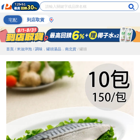
宅配
到店取貨
首頁
/ 米油沖泡
/ 調味．罐頭湯品．南北貨
/ 罐頭