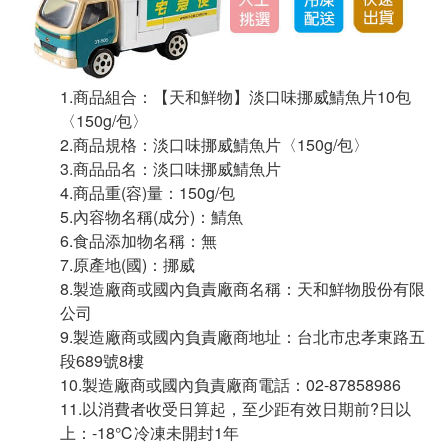
1.商品組合：【天和鮮物】淡口味挪威鯖魚片10包
〈150g/包〉
2.商品規格：淡口味挪威鯖魚片〈150g/包〉
3.商品品名：淡口味挪威鯖魚片
4.商品重(容)量：150g/包
5.內容物名稱(成分)：鯖魚
6.食品添加物名稱：無
7.原產地(國)：挪威
8.製造廠商或國內負責廠商名稱：天和鮮物股份有限
公司
9.製造廠商或國內負責廠商地址：台北市忠孝東路五
段689號8樓
10.製造廠商或國內負責廠商電話：02-87858986
11.以消費者收受日算起，至少距有效日期前?日以
上：-18℃冷凍未開封1年