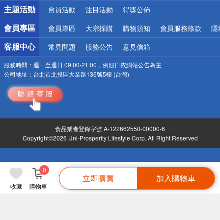
詐騙網頁！請小心！
主題活動
會員活動
注目活動
得獎公佈
會員專區
會員專區
大宗採購
購物須知
會員服務條款
隱
客服中心
常見問題
服務公告
意見信箱
服務時間：
週一至週日 09:00-21:00，例假日依網站公告為主
公司地址：
台北市北投區大業路136號5樓 (台灣)
食品業者登錄字號 A-122662550-00000-6
Copyright©2026 Uni-Prosperity Lifestyle Corp. All Right Reserved
0
立即購買
加入購物車
收藏
購物車