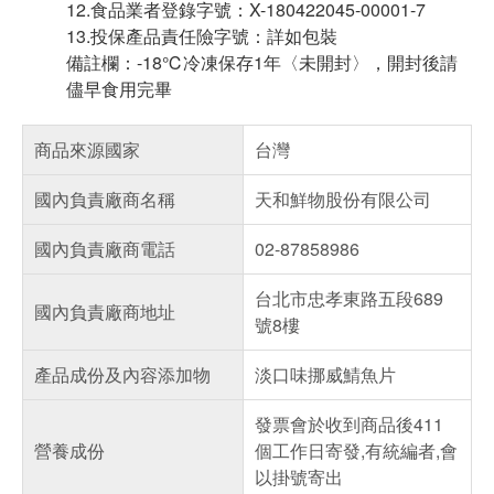
12.食品業者登錄字號：X-180422045-00001-7
13.投保產品責任險字號：詳如包裝
備註欄：-18℃冷凍保存1年〈未開封〉，開封後請
儘早食用完畢
商品來源國家
台灣
國內負責廠商名稱
天和鮮物股份有限公司
國內負責廠商電話
02-87858986
台北市忠孝東路五段689
國內負責廠商地址
號8樓
產品成份及內容添加物
淡口味挪威鯖魚片
發票會於收到商品後411
營養成份
個工作日寄發,有統編者,會
以掛號寄出