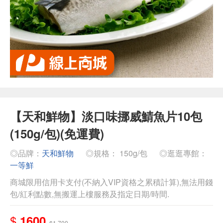
【天和鮮物】淡口味挪威鯖魚片10包
(150g/包)(免運費)
◎品牌：
天和鮮物
◎規格： 150g/包
◎逛逛專館：
一等鮮
商城限用信用卡支付(不納入VIP資格之累積計算),無法用錢
包/紅利點數,無搬運上樓服務及指定日期/時間.
$
1600
$1,700