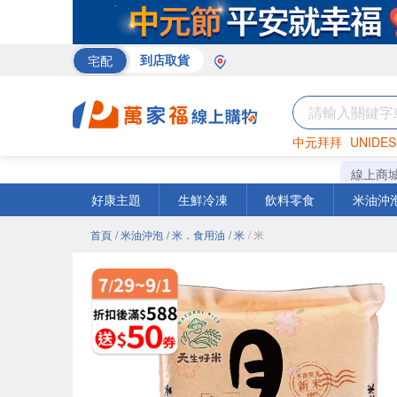
宅配
到店取貨
中元拜拜
UNIDES
巧克力
罐頭
咖啡
線上商
好康主題
生鮮冷凍
飲料零食
米油沖
首頁
/ 米油沖泡
/ 米．食用油
/ 米
/ 米