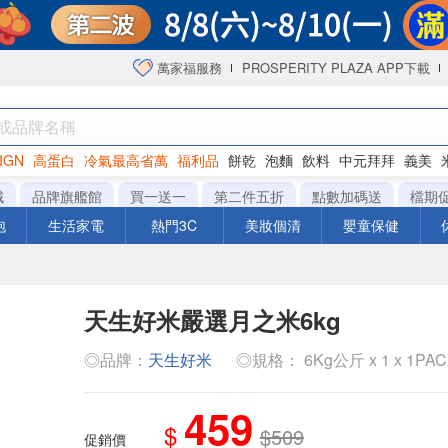
萬家福服務
PROSPERITY PLAZA APP下載
IGN
高蛋白
冷氣最高省萬
福利品
餅乾
泡麵
飲料
中元拜拜
義美
海苔
城
品牌旗艦館
買一送一
第二件五折
點數加碼送
檔期
泡
生活家電
熱門3C
美妝個清
嬰童保健
天生好米嚴選月之米6kg
◎品牌：
天生好米
◎規格： 6Kg公斤 x 1 x 1PA
459
$
$509
促銷價