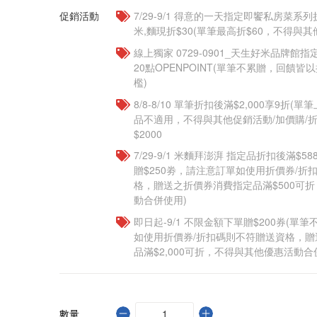
促銷活動
7/29-9/1 得意的一天指定即饗私房菜系列
米,麵現折$30(單筆最高折$60，不得與
線上獨家 0729-0901_天生好米品牌館指
20點OPENPOINT(單筆不累贈，回饋
檻)
8/8-8/10 單筆折扣後滿$2,000享9折(單
品不適用，不得與其他促銷活動/加價購/折
$2000
7/29-9/1 米麵拜澎湃 指定品折扣後滿$5
贈$250劵，請注意訂單如使用折價券/折
格，贈送之折價券消費指定品滿$500可
動合併使用)
即日起-9/1 不限金額下單贈$200券(單
如使用折價券/折扣碼則不符贈送資格，
品滿$2,000可折，不得與其他優惠活動合
數量