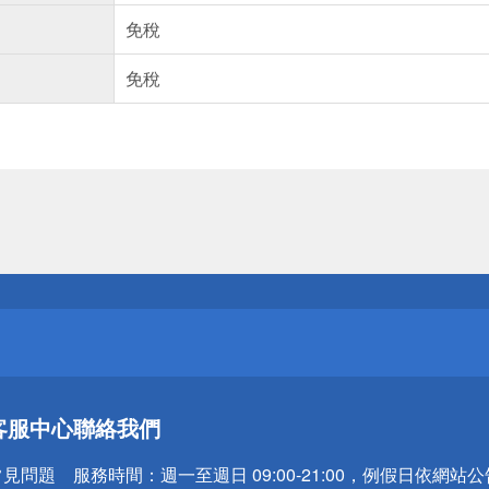
免稅
免稅
送
請小心！
送
客服中心
聯絡我們
請小心！
常見問題
服務時間：
週一至週日 09:00-21:00，例假日依網站