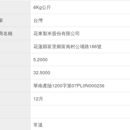
6Kg公斤
家
台灣
商名稱
花東製米股份有限公司
花蓮縣富里鄉富南村公埔路186號
5.2000
32.5000
華南產險1200字第07PL0N000236
12月
常溫