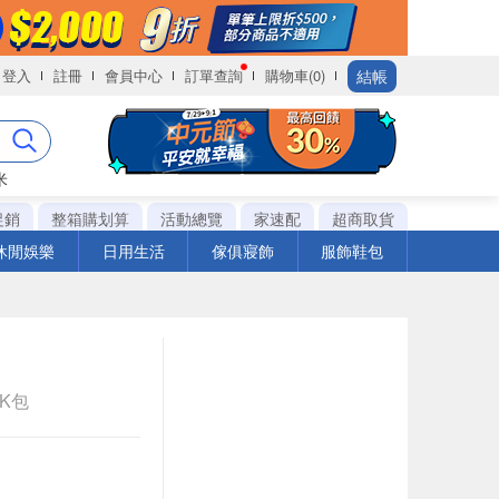
結帳
登入
註冊
會員中心
訂單查詢
購物車(0)
米
促銷
整箱購划算
活動總覽
家速配
超商取貨
休閒娛樂
日用生活
傢俱寢飾
服飾鞋包
CK包