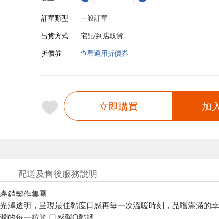
訂單類型
一般訂單
出貨方式
宅配/到店取貨
折價券
查看適用折價券
立即購買
加
配送及售後服務說明
產銷契作集團
的光澤透明，呈現最佳黏度口感再每一次溫暖時刻，品嚐滿滿的
潤的每一粒米.口感彈Q黏韌