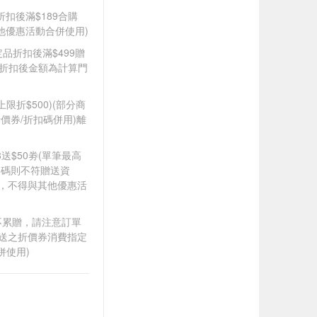
折扣後滿$189合購
其他優惠活動合併使用)
定品折扣後滿$499贈
皆以折扣後金額為計算門
筆上限折$500)(部分商
價券/折扣碼併用)離
88送$50劵(單筆最高
扣碼則不符贈送資
折，不得與其他優惠活
筆不累贈，請注意訂單
贈送之折價券消費指定
併使用)