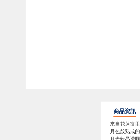
商品資訊
來自花蓮富里
月色般熟成
月光般晶透圓