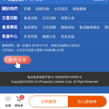
銀行優惠
關於我們
官網
促銷目錄
分店資訊
保險服務
偏遠地區配送
詐騙網頁！請小心！
主題活動
會員活動
注目活動
得獎公佈
會員專區
會員專區
大宗採購
購物須知
會員服務條款
隱
客服中心
常見問題
服務公告
意見信箱
服務時間：
週一至週日 09:00-21:00，例假日依網站公告為主
公司地址：
台北市北投區大業路136號5樓 (台灣)
食品業者登錄字號 A-122662550-00000-6
Copyright©2026 Uni-Prosperity Lifestyle Corp. All Right Reserved
0
立即購買
加入購物車
收藏
購物車