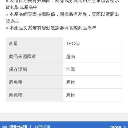
※ 製造日期與有效期限，商品成分與適用注意事項皆標示
於包裝或產品中
※ 本產品網頁因拍攝關係，圖檔略有差異，實際以廠商出
貨為主
※ 本產品文案若有變動敬請參照實際商品為準
容量
1PC個
商品來源國家
越南
保存溫層
常溫
應免稅
應稅
應免稅
應稅
偏遠地區配送
詐騙網頁！請小心！
得獎公告
活動快訊
more
熱門話題