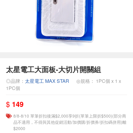
太星電工大面板-大切片開關組
◎品牌：
太星電工 MAX STAR
◎規格： 1PC個 x 1 x
1PC個
$
149
8/8-8/10 單筆折扣後滿$2,000享9折(單筆上限折$500)(部分商
品不適用，不得與其他促銷活動/加價購/折價券/折扣碼併用)離
$2000