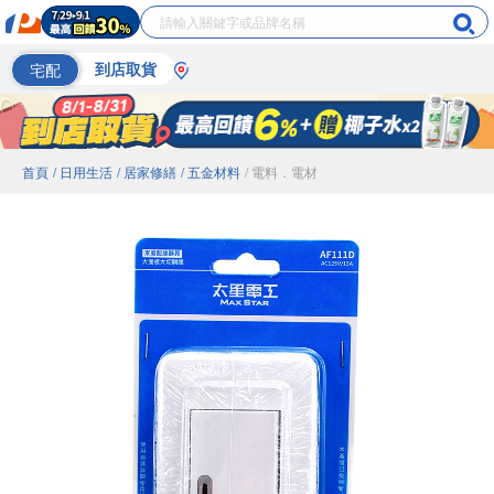
宅配
到店取貨
首頁
/ 日用生活
/ 居家修繕
/ 五金材料
/ 電料．電材