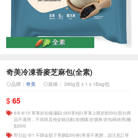
奇美冷凍香麥芝麻包(全素)
◎品牌：
奇美
◎規格： 390g克 x 1 x 1Bag包
$
65
8/8-8/10 單筆折扣後滿$2,000享9折(單筆上限折$500)(部分商
品不適用，不得與其他促銷活動/加價購/折價券/折扣碼併用)離
$2000
即日起-9/1 不限金額下單贈$200券(單筆不累贈，請注意訂單