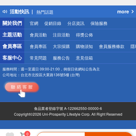
得獎公告
活動快訊
more
熱門話題
銀行優惠
關於我們
官網
促銷目錄
分店資訊
保險服務
偏遠地區配送
詐騙網頁！請小心！
主題活動
會員活動
注目活動
得獎公佈
會員專區
會員專區
大宗採購
購物須知
會員服務條款
隱
客服中心
常見問題
服務公告
意見信箱
服務時間：
週一至週日 09:00-21:00，例假日依網站公告為主
公司地址：
台北市北投區大業路136號5樓 (台灣)
食品業者登錄字號 A-122662550-00000-6
Copyright©2026 Uni-Prosperity Lifestyle Corp. All Right Reserved
0