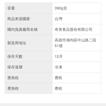
容量
390g克
商品來源國家
台灣
國內負責廠商名稱
奇美食品股份有限公司
高雄市湖內區中山路二段
製造商地址
51號
保存天數
12月
保存溫層
冷凍
應免稅
應稅
應免稅
應稅
偏遠地區配送
詐騙網頁！請小心！