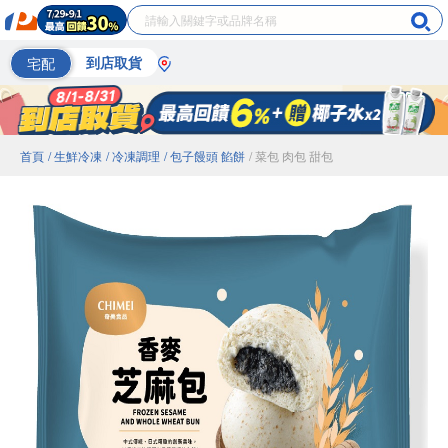
宅配
到店取貨
首頁
/ 生鮮冷凍
/ 冷凍調理
/ 包子饅頭 餡餅
/ 菜包 肉包 甜包