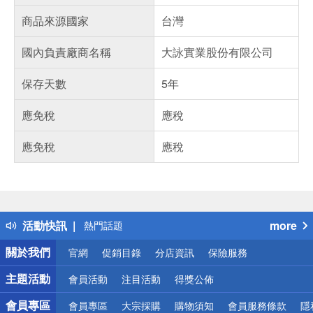
商品來源國家
台灣
國內負責廠商名稱
大詠實業股份有限公司
保存天數
5年
應免稅
應稅
應免稅
應稅
偏遠地區配送
詐騙網頁！請小心！
得獎公告
熱門話題
活動快訊
more
銀行優惠
偏遠地區配送
關於我們
官網
促銷目錄
分店資訊
保險服務
詐騙網頁！請小心！
主題活動
會員活動
注目活動
得獎公佈
會員專區
會員專區
大宗採購
購物須知
會員服務條款
隱