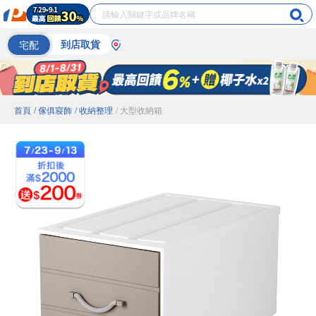
宅配
到店取貨
首頁
/ 傢俱寢飾
/ 收納整理
/ 大型收納箱