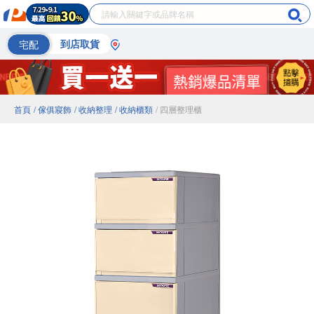
宅配
到店取貨
首頁
/ 傢俱寢飾
/ 收納整理
/ 收納櫃類
/ 四層整理櫃