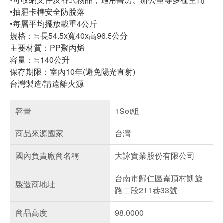
​•抽屜卡榫安全防脫落
•每層平均擺放載重4公斤
規格：≒長54.5x寬40x高96.5公分
主要材質：PP聚丙烯
容量：≒140公升
保存期限：室內10年(避免陽光直射)
台灣製造/請遠離火源
容量
1Set組
商品來源國家
台灣
國內負責廠商名稱
大詠實業股份有限公司
台南市歸仁區崙頂村凱旋
製造商地址
路二段211巷33號
商品高度
98.0000