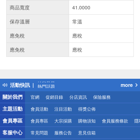
商品寬度
41.0000
保存溫層
常溫
應免稅
應稅
應免稅
應稅
偏遠地區配送
詐騙網頁！請小心！
得獎公告
活動快訊
more
熱門話題
銀行優惠
關於我們
官網
促銷目錄
分店資訊
保險服務
偏遠地區配送
詐騙網頁！請小心！
主題活動
會員活動
注目活動
得獎公佈
會員專區
會員專區
大宗採購
購物須知
會員服務條款
隱
客服中心
常見問題
服務公告
意見信箱