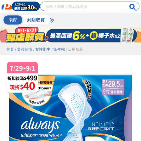
宅配
到店取貨
首頁
/ 美妝個清
/ 女性衛生
/ 衛生棉
/ 日用加長