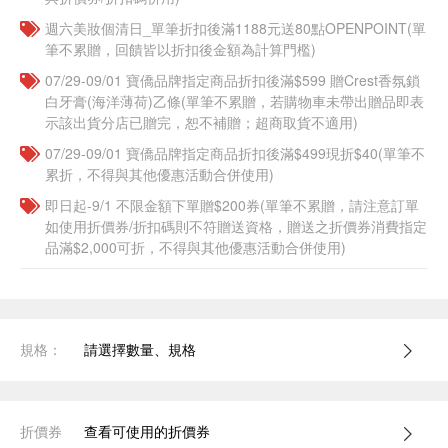
週六美妝個清日_單筆折扣後滿1188元送80點OPENPOINT(單
筆不累贈，回饋皆以折扣後金額為計算門檻)
07/29-09/01 寶僑品牌指定商品折扣後滿$599 贈Crest香氛鎖
白牙膏(海洋薄荷)乙條(單筆不累贈，若購物車未帶出贈品即表
示該出貨分店已贈完，恕不補贈；超商取貨不適用)
07/29-09/01 寶僑品牌指定商品折扣後滿$499現折$40(單筆不
累折，不得與其他優惠活動合併使用)
即日起-9/1 不限金額下單贈$200券(單筆不累贈，請注意訂單
如使用折價券/折扣碼則不符贈送資格，贈送之折價券消費指定
品滿$2,000可折，不得與其他優惠活動合併使用)
規格：
請選擇數量、規格
折價券
查看可使用的折價券