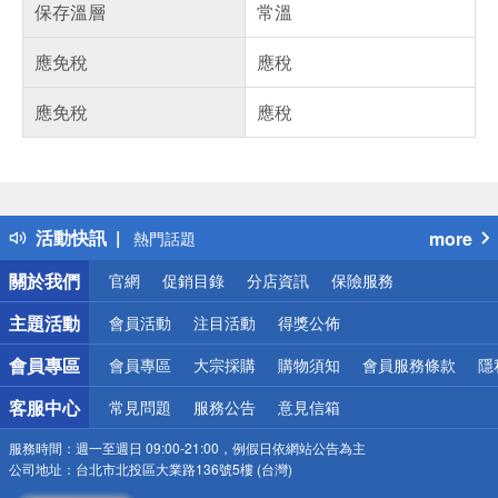
保存溫層
常溫
應免稅
應稅
應免稅
應稅
偏遠地區配送
詐騙網頁！請小心！
得獎公告
活動快訊
more
熱門話題
銀行優惠
關於我們
官網
促銷目錄
分店資訊
保險服務
偏遠地區配送
詐騙網頁！請小心！
主題活動
會員活動
注目活動
得獎公佈
會員專區
會員專區
大宗採購
購物須知
會員服務條款
隱
客服中心
常見問題
服務公告
意見信箱
服務時間：
週一至週日 09:00-21:00，例假日依網站公告為主
公司地址：
台北市北投區大業路136號5樓 (台灣)