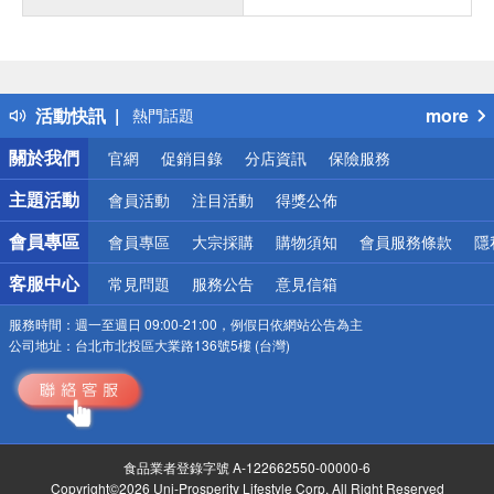
偏遠地區配送
詐騙網頁！請小心！
得獎公告
活動快訊
more
熱門話題
銀行優惠
關於我們
官網
促銷目錄
分店資訊
保險服務
偏遠地區配送
詐騙網頁！請小心！
主題活動
會員活動
注目活動
得獎公佈
會員專區
會員專區
大宗採購
購物須知
會員服務條款
隱
客服中心
常見問題
服務公告
意見信箱
服務時間：
週一至週日 09:00-21:00，例假日依網站公告為主
公司地址：
台北市北投區大業路136號5樓 (台灣)
食品業者登錄字號 A-122662550-00000-6
Copyright©2026 Uni-Prosperity Lifestyle Corp. All Right Reserved