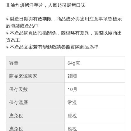
非油炸烘烤洋芋片，人氣起司焗烤口味
※ 製造日期與有效期限，商品成分與適用注意事項皆標示
於包裝或產品中
※ 本產品網頁因拍攝關係，圖檔略有差異，實際以廠商出
貨為主
※ 本產品文案若有變動敬請參照實際商品為準
容量
64g克
商品來源國家
韓國
保存天數
10月
保存溫層
常溫
應免稅
應稅
應免稅
應稅