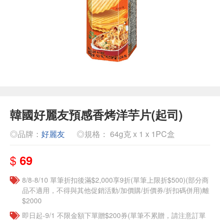
韓國好麗友預感香烤洋芋片(起司)
◎品牌：
好麗友
◎規格： 64g克 x 1 x 1PC盒
$
69
8/8-8/10 單筆折扣後滿$2,000享9折(單筆上限折$500)(部分商
品不適用，不得與其他促銷活動/加價購/折價券/折扣碼併用)離
$2000
即日起-9/1 不限金額下單贈$200券(單筆不累贈，請注意訂單