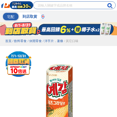
宅配
到店取貨
首頁
/ 飲料零食
/ 休閒零食
/ 洋芋片．薯條
/ 其它口味