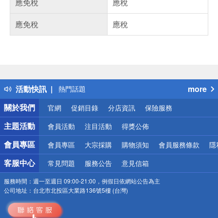
應免稅
應稅
應免稅
應稅
偏遠地區配送
詐騙網頁！請小心！
得獎公告
活動快訊
more
熱門話題
銀行優惠
關於我們
官網
促銷目錄
分店資訊
保險服務
偏遠地區配送
詐騙網頁！請小心！
主題活動
會員活動
注目活動
得獎公佈
會員專區
會員專區
大宗採購
購物須知
會員服務條款
隱
客服中心
常見問題
服務公告
意見信箱
服務時間：
週一至週日 09:00-21:00，例假日依網站公告為主
公司地址：
台北市北投區大業路136號5樓 (台灣)