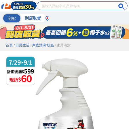
宅配
到店取貨
首頁
/ 日用生活
/ 家庭清潔 殺蟲
/ 家用清潔