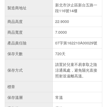
新北市汐止區新台五路一
製造商地址
段116號14樓
商品高度
22.9000
商品寬度
7.0000
產品責任險
07字第162210A00029號
保存天數
720天
請置於兒童不易拿取之陰
保存方式
涼通風處，避免陽光直接
照射並遠離高溫。
標章
保存溫層
常溫