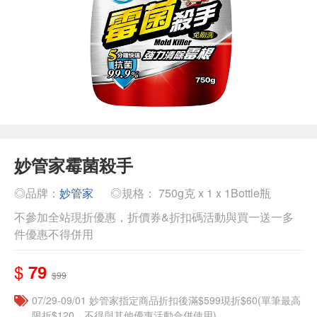
妙管家霉菌殺手
◎品牌：
妙管家
◎規格： 750g克 x 1 x 1Bottle瓶
不參加全站現折優惠，折價券&折扣碼活動與買一送一多
件優惠不得併用
$
79
$99
07/29-09/01 妙管家指定商品折扣後滿$599現折$60(單筆最高
限折$120，不得與其他優惠活動合併使用)