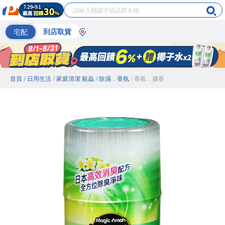
宅配
到店取貨
首頁
/ 日用生活
/ 家庭清潔 殺蟲
/ 除濕．香氛
/ 香氛．擴香