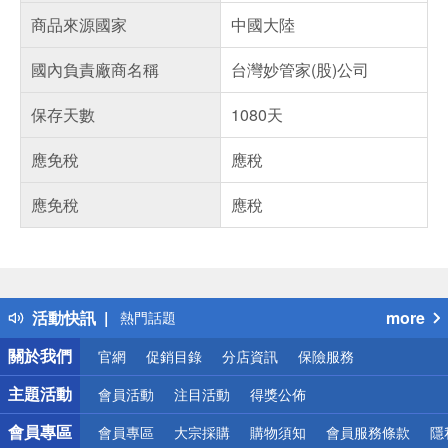
商品來源國家
中國大陸
國內負責廠商名稱
台灣妙管家(股)公司
保存天數
1080天
應免稅
應稅
應免稅
應稅
偏遠地區配送
詐騙網頁！請小心！
得獎公告
活動快訊
more
熱門話題
銀行優惠
關於我們
官網
促銷目錄
分店資訊
保險服務
偏遠地區配送
詐騙網頁！請小心！
主題活動
會員活動
注目活動
得獎公佈
會員專區
會員專區
大宗採購
購物須知
會員服務條款
隱