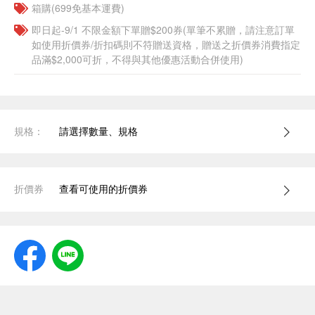
箱購(699免基本運費)
即日起-9/1 不限金額下單贈$200券(單筆不累贈，請注意訂單
如使用折價券/折扣碼則不符贈送資格，贈送之折價券消費指定
品滿$2,000可折，不得與其他優惠活動合併使用)
規格：
請選擇數量、規格
折價券
查看可使用的折價券