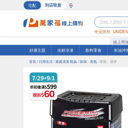
宅配
到店取貨
中元拜拜
UNIDES
巧克力
罐頭
海苔
線上商
好康主題
生鮮冷凍
飲料零食
米油沖
首頁
/ 日用生活
/ 家庭清潔 殺蟲
/ 除濕．香氛
/ 香氛．擴香