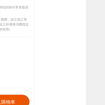
99現折$60(單筆最高
)
筆不累贈，請注意訂單
贈送之折價券消費指定
併使用)
入購物車