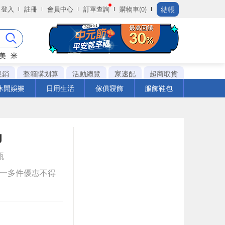
結帳
登入
註冊
會員中心
訂單查詢
購物車(0)
美
米
促銷
整箱購划算
活動總覽
家速配
超商取貨
休閒娛樂
日用生活
傢俱寢飾
服飾鞋包
g
瓶
送一多件優惠不得