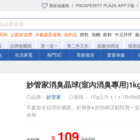
萬家福服務
PROSPERITY PLAZA APP下載
IGN
父親節送禮
冷氣最高省萬
福利品
餅乾
泡麵
飲料
中元拜拜
義
洋芋片
城
品牌旗艦館
買一送一
第二件五折
點數加碼送
檔期
泡
生活家電
熱門3C
美妝個清
嬰童保健
妙管家消臭晶球(室內消臭專用)1k
◎品牌：
妙管家
◎規格： 1Kg公斤 x 1 x 1Bottle
不參加全站現折優惠，折價券&折扣碼活動與買一
併用
109
$
$129
促銷價