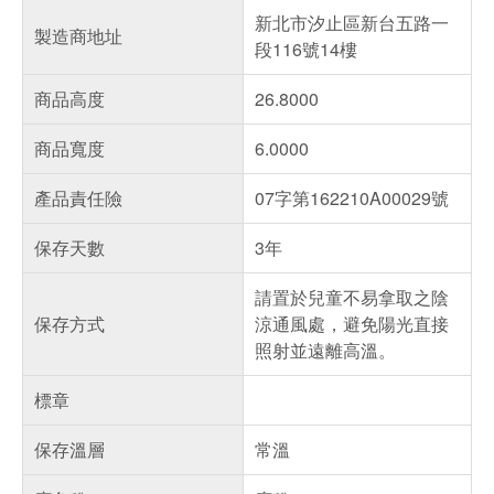
新北市汐止區新台五路一
製造商地址
段116號14樓
商品高度
26.8000
商品寬度
6.0000
產品責任險
07字第162210A00029號
保存天數
3年
請置於兒童不易拿取之陰
保存方式
涼通風處，避免陽光直接
照射並遠離高溫。
標章
保存溫層
常溫