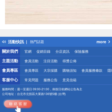
偏遠地區配送
詐騙網頁！請小心！
得獎公告
活動快訊
more
熱門話題
銀行優惠
關於我們
官網
促銷目錄
分店資訊
保險服務
偏遠地區配送
詐騙網頁！請小心！
主題活動
會員活動
注目活動
得獎公佈
會員專區
會員專區
大宗採購
購物須知
會員服務條款
隱
客服中心
常見問題
服務公告
意見信箱
服務時間：
週一至週日 09:00-21:00，例假日依網站公告為主
公司地址：
台北市北投區大業路136號5樓 (台灣)