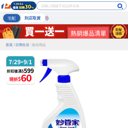
宅配
到店取貨
首頁
/ 日用生活
/ 衛浴用品