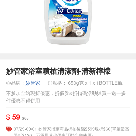
妙管家浴室噴槍清潔劑-清新檸檬
◎品牌：
妙管家
◎規格： 650g克 x 1 x 1BOTTLE瓶
不參加全站現折優惠，折價券&折扣碼活動與買一送一多
件優惠不得併用
$
59
$65
07/29-09/01 妙管家指定商品折扣後滿$599現折$60(單筆最高
限折$120，不得與其他優惠活動合併使用)