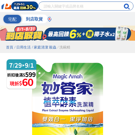
宅配
到店取貨
首頁
/ 日用生活
/ 家庭清潔 殺蟲
/ 洗碗精