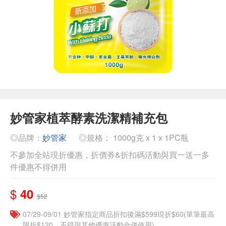
妙管家植萃酵素洗潔精補充包
◎品牌：
妙管家
◎規格： 1000g克 x 1 x 1PC瓶
不參加全站現折優惠，折價券&折扣碼活動與買一送一多
件優惠不得併用
$
40
$52
07/29-09/01 妙管家指定商品折扣後滿$599現折$60(單筆最高
限折$120，不得與其他優惠活動合併使用)