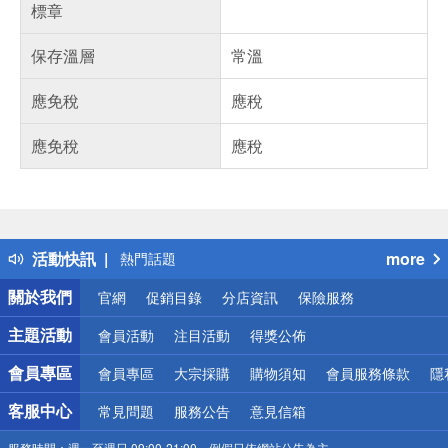
標章
保存溫層
常溫
應免稅
應稅
應免稅
應稅
偏遠地區配送
詐騙網頁！請小心！
得獎公告
活動快訊
more
熱門話題
銀行優惠
關於我們
官網
促銷目錄
分店資訊
保險服務
偏遠地區配送
詐騙網頁！請小心！
主題活動
會員活動
注目活動
得獎公佈
會員專區
會員專區
大宗採購
購物須知
會員服務條款
隱
客服中心
常見問題
服務公告
意見信箱
服務時間：
週一至週日 09:00-21:00，例假日依網站公告為主