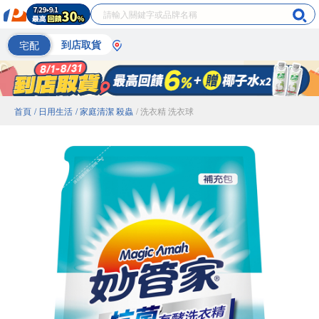
宅配
到店取貨
首頁
/ 日用生活
/ 家庭清潔 殺蟲
/ 洗衣精 洗衣球