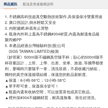
商品資訊
配送及售後服務說明
1. 不銹鋼高科技超真空斷熱技術製作,具保溫保冷雙重用途
2. 廣口徑設計,倒水輕鬆又安全
3. 內附濾網,杯底有止滑墊
4. 瓶身內外和上蓋為不銹鋼#304材質,內蓋為耐溫食品級
聚丙烯PP
5. 本產品經過台灣檢驗科技(股)公司
(SGS TAIWAN LIMITED)檢測
《妙管家》500ml新不鏽鋼真空隨手杯；貼心的500ml隨手
杯容量設計，上班、上學、出差、坐車、旅遊..等攜帶都便
利，要喝時只要隨手一拿，清洗容易，不易收藏污納垢，
獨特的真空保溫循環結構，保溫您的飲品新鮮度。
▲保溫：6小時-56℃；12小時-38℃
▲單手即可拿，保溫保冷皆可！
▲瓶蓋內還有收納空間，可以放置茶包或其它飲品。
▲裡外採#304不鏽鋼材質，耐高溫無毒、衛生好清洗。