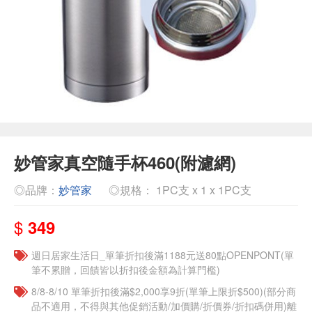
妙管家真空隨手杯460(附濾網)
◎品牌：
妙管家
◎規格： 1PC支 x 1 x 1PC支
$
349
週日居家生活日_單筆折扣後滿1188元送80點OPENPONT(單
筆不累贈，回饋皆以折扣後金額為計算門檻)
8/8-8/10 單筆折扣後滿$2,000享9折(單筆上限折$500)(部分商
品不適用，不得與其他促銷活動/加價購/折價券/折扣碼併用)離