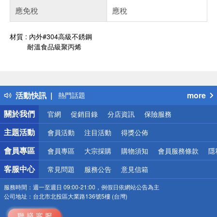
應免稅
應稅
材質 : 內外#304高級不銹鋼
耐溫食品級聚丙烯
偏遠地區配送
詐騙網頁！請小心！
得獎公告
活動快訊
more
熱門話題
銀行優惠
關於我們
官網
促銷目錄
分店資訊
保險服務
偏遠地區配送
詐騙網頁！請小心！
主題活動
會員活動
注目活動
得獎公佈
會員專區
會員專區
大宗採購
購物須知
會員服務條款
隱
客服中心
常見問題
服務公告
意見信箱
服務時間：
週一至週日 09:00-21:00，例假日依網站公告為主
公司地址：
台北市北投區大業路136號5樓 (台灣)