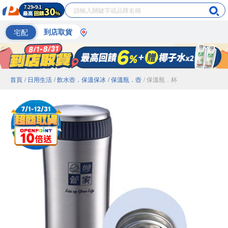
宅配
到店取貨
首頁
/ 日用生活
/ 飲水壺．保溫保冰
/ 保溫瓶．壺
/ 保溫瓶．杯