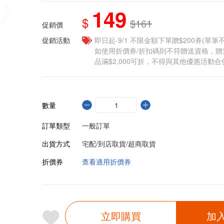
149
$
$161
促銷價
促銷活動
即日起-9/1 不限金額下單贈$200券(單
如使用折價券/折扣碼則不符贈送資格，
品滿$2,000可折，不得與其他優惠活動合
數量
訂單類型
一般訂單
出貨方式
宅配/到店取貨/超商取貨
折價券
查看適用折價券
立即購買
加