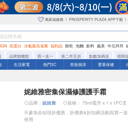
萬家福服務
PROSPERITY PLAZA APP下載
IGN
高蛋白
冷氣最高省萬
福利品
餅乾
泡麵
飲料
義美
中元拜拜
咖啡
城
品牌旗艦館
買一送一
第二件五折
點數加碼送
檔期
泡
生活家電
熱門3C
美妝個清
嬰童保健
妮維雅密集保濕修護護手霜
◎品牌：
妮維雅
◎規格： 75ml毫升 x 1 x 1PC支
不參加全站現折優惠，折價券&折扣碼活動與買一
併用