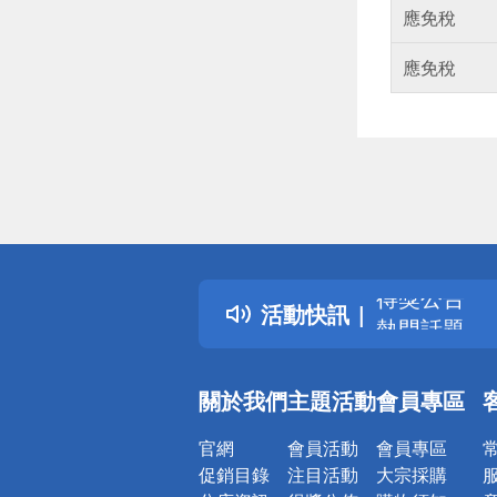
應免稅
應免稅
偏遠地區配
詐騙網頁！
得獎公告
活動快訊
熱門話題
銀行優惠
偏遠地區配
關於我們
主題活動
會員專區
詐騙網頁！
官網
會員活動
會員專區
促銷目錄
注目活動
大宗採購