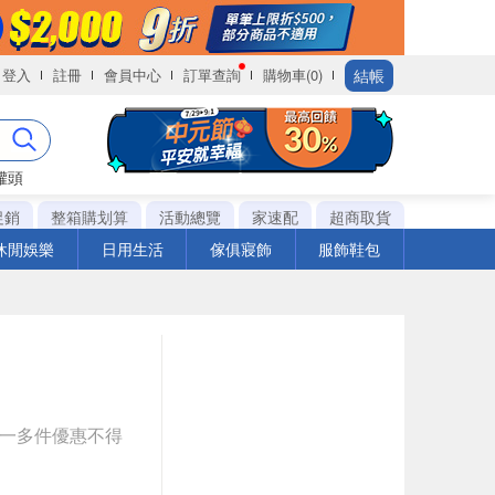
結帳
登入
註冊
會員中心
訂單查詢
購物車(0)
罐頭
促銷
整箱購划算
活動總覽
家速配
超商取貨
休閒娛樂
日用生活
傢俱寢飾
服飾鞋包
送一多件優惠不得