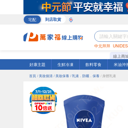
宅配
到店取貨
中元拜拜
UNIDES
米
巧克力
衛生紙
線上商
好康主題
生鮮冷凍
飲料零食
米油沖
首頁
/ 美妝個清
/ 美妝保養
/ 乳液．防曬．保養
/ 身體乳液