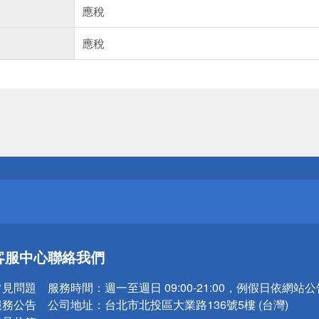
應稅
應稅
送
請小心！
送
客服中心
聯絡我們
請小心！
常見問題
服務時間：
週一至週日 09:00-21:00，例假日依網站
服務公告
公司地址：
台北市北投區大業路136號5樓 (台灣)