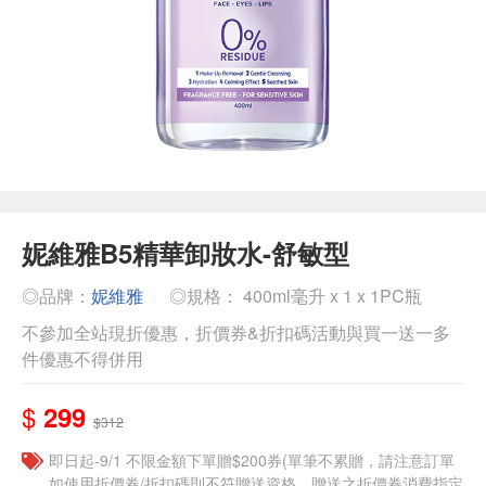
妮維雅B5精華卸妝水-舒敏型
◎品牌：
妮維雅
◎規格： 400ml毫升 x 1 x 1PC瓶
不參加全站現折優惠，折價券&折扣碼活動與買一送一多
件優惠不得併用
$
299
$312
即日起-9/1 不限金額下單贈$200券(單筆不累贈，請注意訂單
如使用折價券/折扣碼則不符贈送資格，贈送之折價券消費指定