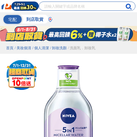
宅配
到店取貨
首頁
/ 美妝個清
/ 個人清潔
/ 卸妝洗顏
/ 洗面乳．卸妝乳