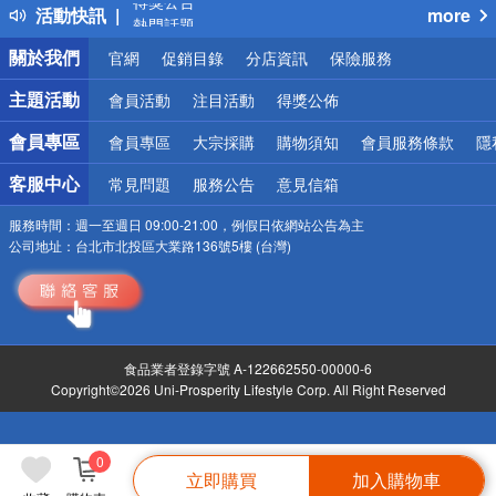
活動快訊
more
熱門話題
銀行優惠
關於我們
官網
促銷目錄
分店資訊
保險服務
偏遠地區配送
詐騙網頁！請小心！
主題活動
會員活動
注目活動
得獎公佈
會員專區
會員專區
大宗採購
購物須知
會員服務條款
隱
客服中心
常見問題
服務公告
意見信箱
服務時間：
週一至週日 09:00-21:00，例假日依網站公告為主
公司地址：
台北市北投區大業路136號5樓 (台灣)
食品業者登錄字號 A-122662550-00000-6
Copyright©2026 Uni-Prosperity Lifestyle Corp. All Right Reserved
0
立即購買
加入購物車