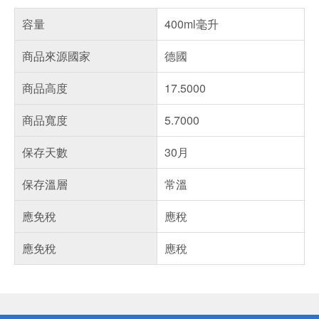
容量
400ml毫升
商品來源國家
德國
商品高度
17.5000
商品寬度
5.7000
保存天數
30月
保存溫層
常溫
應免稅
應稅
應免稅
應稅
偏遠地區配送
詐騙網頁！請小心！
得獎公告