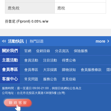
應免稅
應稅
芬普尼 (Fipronil) 0.05% w/w
偏遠地區配送
詐騙網頁！請小心！
得獎公告
活動快訊
more
熱門話題
銀行優惠
關於我們
官網
促銷目錄
分店資訊
保險服務
偏遠地區配送
詐騙網頁！請小心！
主題活動
會員活動
注目活動
得獎公佈
會員專區
會員專區
大宗採購
購物須知
會員服務條款
隱
客服中心
常見問題
服務公告
意見信箱
服務時間：
週一至週日 09:00-21:00，例假日依網站公告為主
公司地址：
台北市北投區大業路136號5樓 (台灣)