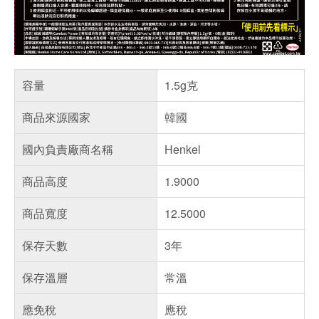
容量
1.5g克
商品來源國家
韓國
國內負責廠商名稱
Henkel
商品高度
1.9000
商品寬度
12.5000
保存天數
3年
保存溫層
常溫
應免稅
應稅