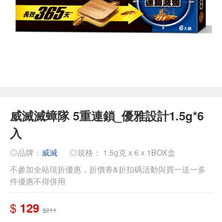
威滅滅蟑隊 5重連鎖_優雅設計1.5g*6
入
◎品牌：
威滅
◎規格： 1.5g克 x 6 x 1BOX盒
不參加全站現折優惠，折價券&折扣碼活動與買一送一多
件優惠不得併用
$
129
$211