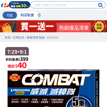
宅配
到店取貨
首頁
/ 日用生活
/ 家庭清潔 殺蟲
/ 殺蟲用品