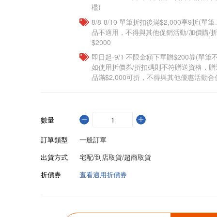
檻)
8/8-8/10 單筆折扣後滿$2,000享9折(單
品不適用，不得與其他促銷活動/加價購/折
$2000
即日起-9/1 不限金額下單贈$200券(單
如使用折價券/折扣碼則不符贈送資格，
品滿$2,000可折，不得與其他優惠活動合
數量
訂單類型
一般訂單
出貨方式
宅配/到店取貨/超商取貨
折價券
查看適用折價券