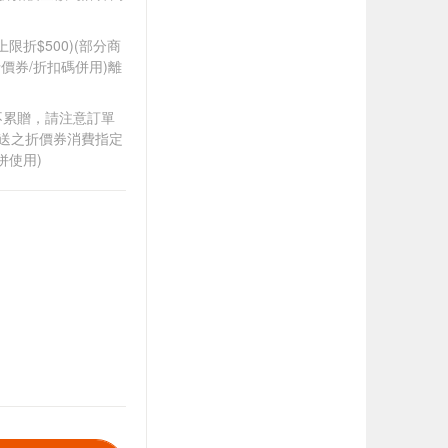
筆上限折$500)(部分商
價券/折扣碼併用)離
筆不累贈，請注意訂單
贈送之折價券消費指定
併使用)