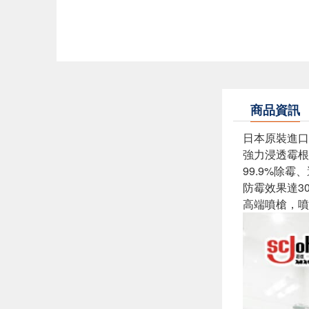
商品資訊
日本原裝進口
強力浸透霉根
99.9%除霉
防霉效果達30
高端噴槍，噴