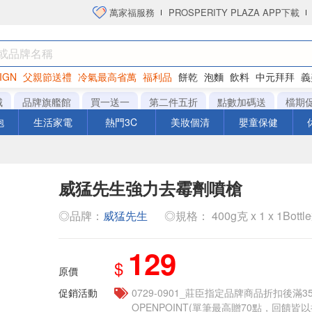
萬家福服務
PROSPERITY PLAZA APP下載
IGN
父親節送禮
冷氣最高省萬
福利品
餅乾
泡麵
飲料
中元拜拜
義
洋芋片
城
品牌旗艦館
買一送一
第二件五折
點數加碼送
檔期
泡
生活家電
熱門3C
美妝個清
嬰童保健
威猛先生強力去霉劑噴槍
◎品牌：
威猛先生
◎規格： 400g克 x 1 x 1Bottl
129
$
原價
促銷活動
0729-0901_莊臣指定品牌商品折扣後滿3
OPENPOINT(單筆最高贈70點，回饋