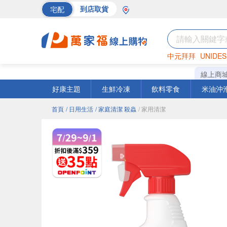
宅配
到店取貨
中元拜拜
UNIDES
巧克力
罐頭
海苔
線上商
好康主題
生鮮冷凍
飲料零食
米油沖
首頁
/ 日用生活
/ 家庭清潔 殺蟲
/ 家用清潔