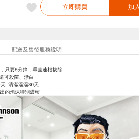
立即購買
加
配送及售後服務說明
，只要5分鐘，霉菌連根拔除
、還可殺菌、漂白
天- 清潔溜溜30天
出的泡沫特別濃密