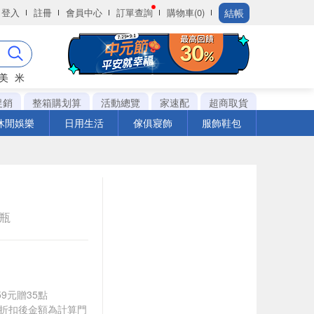
結帳
登入
註冊
會員中心
訂單查詢
購物車(0)
美
米
促銷
整箱購划算
活動總覽
家速配
超商取貨
休閒娛樂
日用生活
傢俱寢飾
服飾鞋包
e瓶
59元贈35點
皆以折扣後金額為計算門