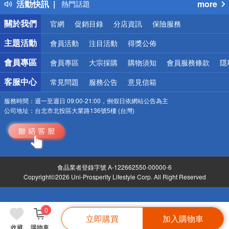
活動快訊
more
熱門話題
銀行優惠
關於我們
官網
促銷目錄
分店資訊
保險服務
偏遠地區配送
詐騙網頁！請小心！
主題活動
會員活動
注目活動
得獎公佈
會員專區
會員專區
大宗採購
購物須知
會員服務條款
隱
客服中心
常見問題
服務公告
意見信箱
服務時間：
週一至週日 09:00-21:00，例假日依網站公告為主
公司地址：
台北市北投區大業路136號5樓 (台灣)
食品業者登錄字號 A-122662550-00000-6
Copyright©2026 Uni-Prosperity Lifestyle Corp. All Right Reserved
0
立即購買
加入購物車
收藏
購物車