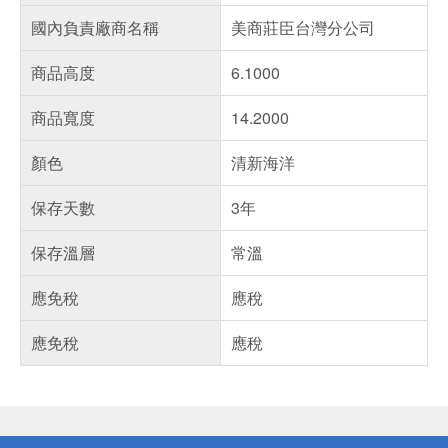
國內負責廠商名稱
美商莊臣台灣分公司
商品高度
6.1000
商品寬度
14.2000
顏色
清新海洋
保存天數
3年
保存溫層
常溫
應免稅
應稅
應免稅
應稅
偏遠地區配送
詐騙網頁！請小心！
得獎公告