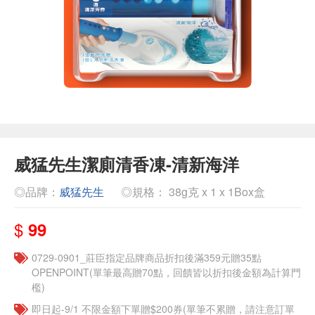
威猛先生潔廁清香凍-清新海洋
◎品牌：
威猛先生
◎規格： 38g克 x 1 x 1Box盒
$
99
0729-0901_莊臣指定品牌商品折扣後滿359元贈35點
OPENPOINT(單筆最高贈70點，回饋皆以折扣後金額為計算門
檻)
即日起-9/1 不限金額下單贈$200券(單筆不累贈，請注意訂單