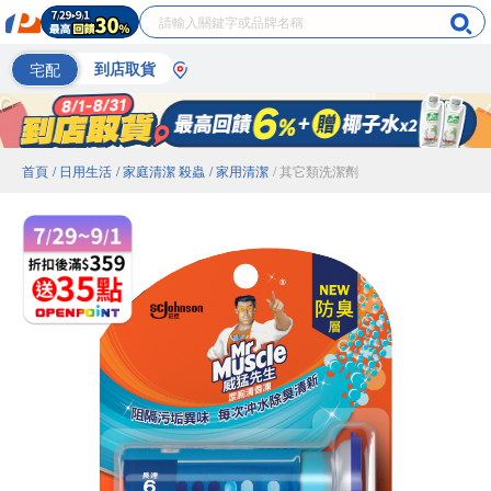
宅配
到店取貨
首頁
/ 日用生活
/ 家庭清潔 殺蟲
/ 家用清潔
/ 其它類洗潔劑