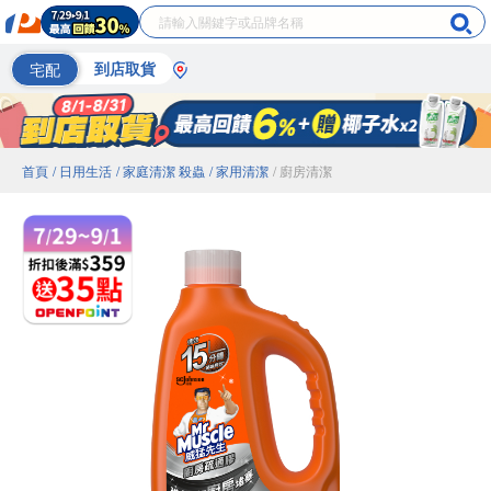
宅配
到店取貨
首頁
/ 日用生活
/ 家庭清潔 殺蟲
/ 家用清潔
/ 廚房清潔