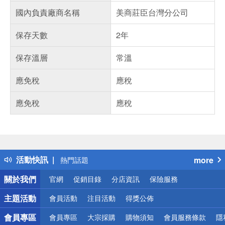
國內負責廠商名稱
美商莊臣台灣分公司
保存天數
2年
保存溫層
常溫
應免稅
應稅
應免稅
應稅
偏遠地區配送
詐騙網頁！請小心！
得獎公告
活動快訊
more
熱門話題
銀行優惠
關於我們
官網
促銷目錄
分店資訊
保險服務
偏遠地區配送
詐騙網頁！請小心！
主題活動
會員活動
注目活動
得獎公佈
會員專區
會員專區
大宗採購
購物須知
會員服務條款
隱