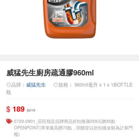
威猛先生廚房疏通膠960ml
◎品牌：
威猛先生
◎規格： 960ml毫升 x 1 x 1BOTTLE
瓶
$
189
$219
0729-0901_莊臣指定品牌商品折扣後滿359元贈35點
OPENPOINT(單筆最高贈70點，回饋皆以折扣後金額為計算門
檻)