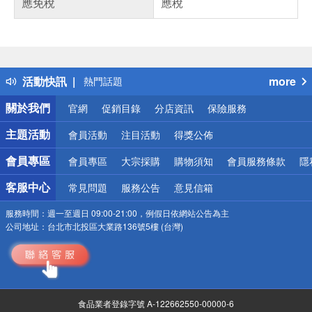
應免稅
應稅
偏遠地區配送
詐騙網頁！請小心！
得獎公告
活動快訊
more
熱門話題
銀行優惠
關於我們
官網
促銷目錄
分店資訊
保險服務
偏遠地區配送
詐騙網頁！請小心！
主題活動
會員活動
注目活動
得獎公佈
會員專區
會員專區
大宗採購
購物須知
會員服務條款
隱
客服中心
常見問題
服務公告
意見信箱
服務時間：
週一至週日 09:00-21:00，例假日依網站公告為主
公司地址：
台北市北投區大業路136號5樓 (台灣)
食品業者登錄字號 A-122662550-00000-6