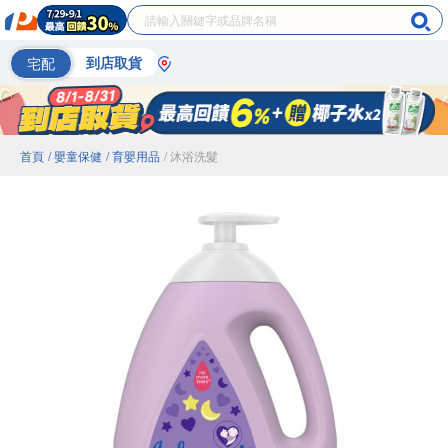
宅配
到店取貨
首頁
/ 嬰童保健
/ 育嬰用品
/ 沐浴洗髮