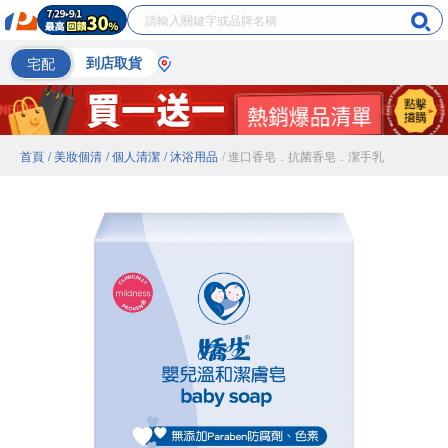
宅配
到店取貨
首頁
/ 美妝個清
/ 個人清潔
/ 沐浴用品
/ 進口香皂．抗菌香皂．潔手乳