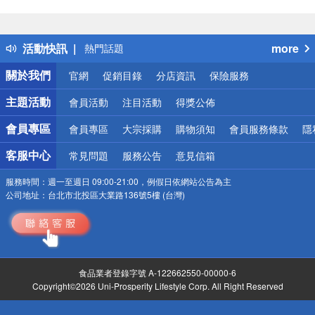
偏遠地區配送
詐騙網頁！請小心！
得獎公告
活動快訊
more
熱門話題
銀行優惠
關於我們
官網
促銷目錄
分店資訊
保險服務
偏遠地區配送
詐騙網頁！請小心！
主題活動
會員活動
注目活動
得獎公佈
會員專區
會員專區
大宗採購
購物須知
會員服務條款
隱
客服中心
常見問題
服務公告
意見信箱
服務時間：
週一至週日 09:00-21:00，例假日依網站公告為主
公司地址：
台北市北投區大業路136號5樓 (台灣)
食品業者登錄字號 A-122662550-00000-6
Copyright©2026 Uni-Prosperity Lifestyle Corp. All Right Reserved