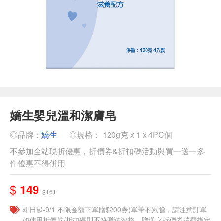
嬌生嬰兒溫和潔膚皂
◎品牌：
嬌生
◎規格： 120g克 x 1 x 4PC個
不參加全站現折優惠，折價券&折扣碼活動與買一送一多
件優惠不得併用
$
149
$161
即日起-9/1 不限金額下單贈$200券(單筆不累贈，請注意訂單
如使用折價券/折扣碼則不符贈送資格，贈送之折價券消費指定