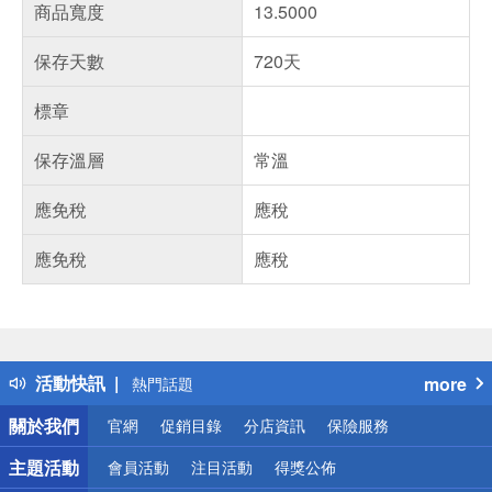
商品寬度
13.5000
保存天數
720天
標章
保存溫層
常溫
應免稅
應稅
應免稅
應稅
偏遠地區配送
詐騙網頁！請小心！
得獎公告
活動快訊
more
熱門話題
銀行優惠
關於我們
官網
促銷目錄
分店資訊
保險服務
偏遠地區配送
詐騙網頁！請小心！
主題活動
會員活動
注目活動
得獎公佈