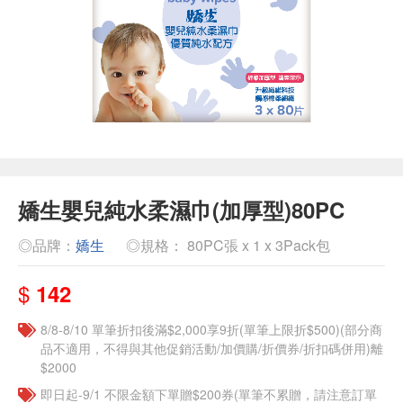
嬌生嬰兒純水柔濕巾(加厚型)80PC
◎品牌：
嬌生
◎規格： 80PC張 x 1 x 3Pack包
$
142
8/8-8/10 單筆折扣後滿$2,000享9折(單筆上限折$500)(部分商
品不適用，不得與其他促銷活動/加價購/折價券/折扣碼併用)離
$2000
即日起-9/1 不限金額下單贈$200券(單筆不累贈，請注意訂單