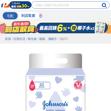
宅配
到店取貨
首頁
/ 日用生活
/ 衛生紙
/ 面紙．濕紙巾
/ 濕紙巾