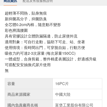
商品資訊
配送及售後服務說明
超輕薄不悶熱，貼身無痕
新抑菌高分子，抑菌防臭
全芯體0.2cm內棉，隨意動不變形
彩色辨識腰圍
具有背膠設計立體防漏隔邊，防止尿便外流
適用對象：可自行走動，協助下可走、站、坐著
使用情境：長時間出門，可穿脫自如，行動方便
吸收力約可達2-3次尿量 (每次尿量150CC)
一體成型，合身剪裁，整件棉柔表層設計，舒適感升級
可搭配安安抽換式尿片使用
無
容量
16PC片
商品來源國家
中國大陸
國內負責廠商名稱
富堡工業股份有限公司