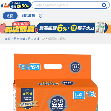
宅配
到店取貨
首頁
/ 嬰童保健
/ 居家護理
/ 成人紙尿褲．尿墊