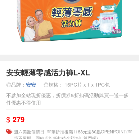
安安輕薄零感活力褲L-XL
◎品牌：
安安
◎規格： 16PC片 x 1 x 1PC包
不參加全站現折優惠，折價券&折扣碼活動與買一送一多
件優惠不得併用
$
279
週六美妝個清日_單筆折扣後滿1188元送80點OPENPOINT(單
筆不累贈，回饋皆以折扣後金額為計算門檻)