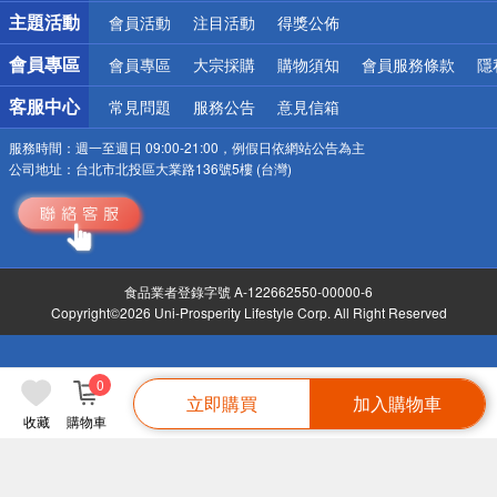
詐騙網頁！請小心！
主題活動
會員活動
注目活動
得獎公佈
會員專區
會員專區
大宗採購
購物須知
會員服務條款
隱
客服中心
常見問題
服務公告
意見信箱
服務時間：
週一至週日 09:00-21:00，例假日依網站公告為主
公司地址：
台北市北投區大業路136號5樓 (台灣)
食品業者登錄字號 A-122662550-00000-6
Copyright©2026 Uni-Prosperity Lifestyle Corp. All Right Reserved
0
立即購買
加入購物車
收藏
購物車