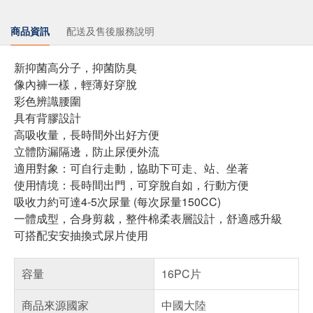
商品資訊
配送及售後服務說明
新抑菌高分子，抑菌防臭
像內褲一樣，輕薄好穿脫
彩色辨識腰圍
具有背膠設計
高吸收量，長時間外出好方便
立體防漏隔邊，防止尿便外流
適用對象：可自行走動，協助下可走、站、坐著
使用情境：長時間出門，可穿脫自如，行動方便
吸收力約可達4-5次尿量 (每次尿量150CC)
一體成型，合身剪裁，整件棉柔表層設計，舒適感升級
可搭配安安抽換式尿片使用
容量
16PC片
商品來源國家
中國大陸