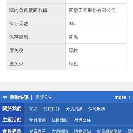
國內負責廠商名稱
富堡工業股份有限公司
保存天數
3年
保存溫層
常溫
應免稅
應稅
應免稅
應稅
偏遠地區配送
詐騙網頁！請小心！
得獎公告
活動快訊
more
熱門話題
銀行優惠
關於我們
官網
促銷目錄
分店資訊
保險服務
偏遠地區配送
詐騙網頁！請小心！
主題活動
會員活動
注目活動
得獎公佈
會員專區
會員專區
大宗採購
購物須知
會員服務條款
隱