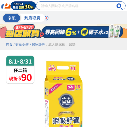
宅配
到店取貨
首頁
/ 嬰童保健
/ 居家護理
/ 成人紙尿褲．尿墊