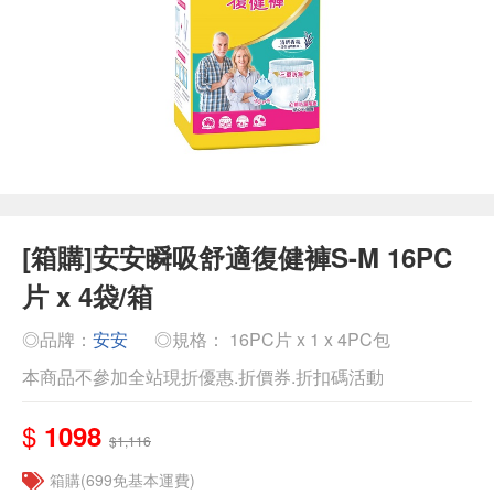
[箱購]安安瞬吸舒適復健褲S-M 16PC
片 x 4袋/箱
◎品牌：
安安
◎規格： 16PC片 x 1 x 4PC包
本商品不參加全站現折優惠.折價券.折扣碼活動
$
1098
$1,116
箱購(699免基本運費)