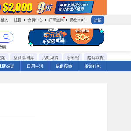
結帳
登入
註冊
會員中心
訂單查詢
購物車(0)
罐頭
促銷
整箱購划算
活動總覽
家速配
超商取貨
休閒娛樂
日用生活
傢俱寢飾
服飾鞋包