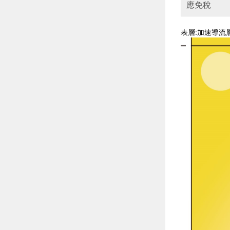
應免稅
表層:加速導流