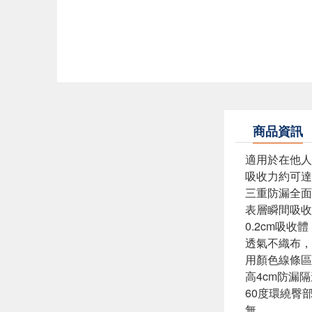
商品資訊
適用於在他人
吸收力約可達
三重防漏全面
表層瞬間吸收
0.2cm吸
透氣不織布
用顏色線條
高4cm防漏
60度環繞臀
無