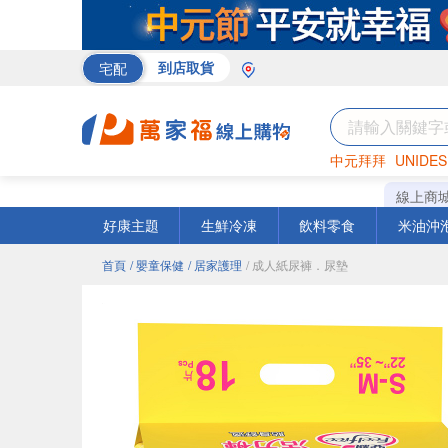
宅配
到店取貨
中元拜拜
UNIDES
米
巧克力
衛生紙
線上商
好康主題
生鮮冷凍
飲料零食
米油沖
首頁
/ 嬰童保健
/ 居家護理
/ 成人紙尿褲．尿墊