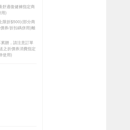
安瞬吸舒適復健褲指定商
併用)
筆上限折$500)(部分商
價券/折扣碼併用)離
筆不累贈，請注意訂單
贈送之折價券消費指定
併使用)