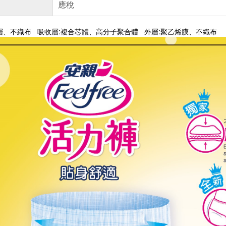
應稅
層、不織布 吸收層:複合芯體、高分子聚合體 外層:聚乙烯膜、不織布