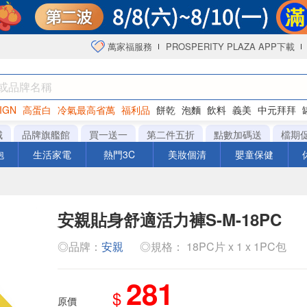
萬家福服務
PROSPERITY PLAZA APP下載
IGN
高蛋白
冷氣最高省萬
福利品
餅乾
泡麵
飲料
義美
中元拜拜
咖啡
城
品牌旗艦館
買一送一
第二件五折
點數加碼送
檔期
泡
生活家電
熱門3C
美妝個清
嬰童保健
安親貼身舒適活力褲S-M-18PC
◎品牌：
安親
◎規格： 18PC片 x 1 x 1PC包
281
$
原價