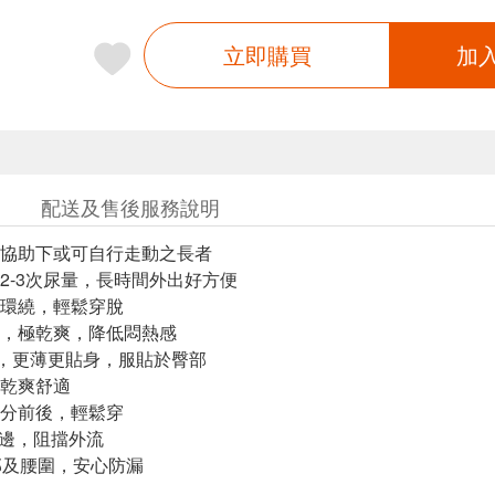
立即購買
加
配送及售後服務說明
協助下或可自行走動之長者
2-3次尿量，長時間外出好方便
環繞，輕鬆穿脫
，極乾爽，降低悶熱感
收體，更薄更貼身，服貼於臀部
，乾爽舒適
區分前後，輕鬆穿
隔邊，阻擋外流
部及腰圍，安心防漏