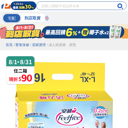
宅配
到店取貨
首頁
/ 嬰童保健
/ 居家護理
/ 成人紙尿褲．尿墊