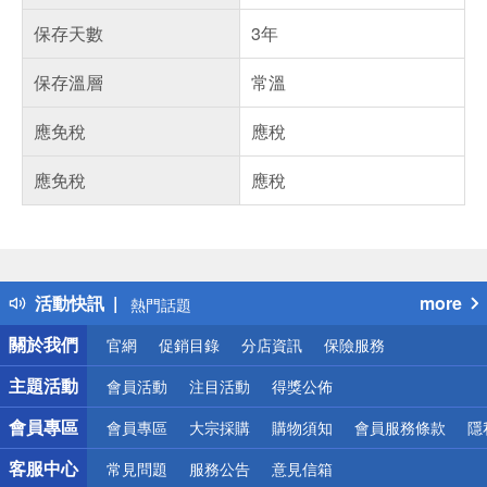
保存天數
3年
保存溫層
常溫
應免稅
應稅
應免稅
應稅
偏遠地區配送
詐騙網頁！請小心！
得獎公告
活動快訊
more
熱門話題
銀行優惠
關於我們
官網
促銷目錄
分店資訊
保險服務
偏遠地區配送
詐騙網頁！請小心！
主題活動
會員活動
注目活動
得獎公佈
會員專區
會員專區
大宗採購
購物須知
會員服務條款
隱
客服中心
常見問題
服務公告
意見信箱