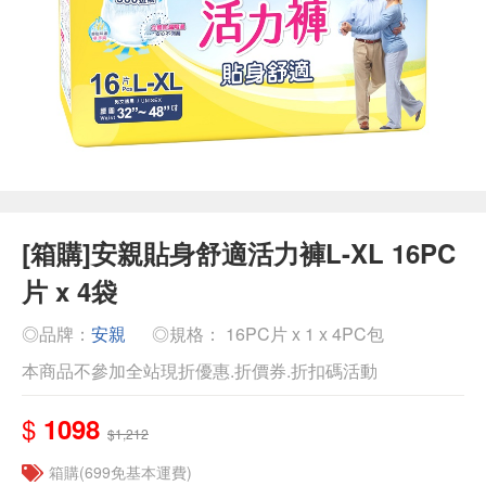
[箱購]安親貼身舒適活力褲L-XL 16PC
片 x 4袋
◎品牌：
安親
◎規格： 16PC片 x 1 x 4PC包
本商品不參加全站現折優惠.折價券.折扣碼活動
$
1098
$1,212
箱購(699免基本運費)