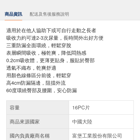
商品資訊
配送及售後服務說明
適用於在他人協助下或可自行走動之長者
吸收力約可達2-3次尿量，長時間外出好方便
三重防漏全面環繞，輕鬆穿脫
表層瞬間吸收，極乾爽，降低悶熱感
0.2cm吸收體，更薄更貼身，服貼於臀部
透氣不織布，乾爽舒適
用顏色線條區分前後，輕鬆穿
高4cm防漏隔邊，阻擋外流
60度環繞臀部及腰圍，安心防漏
容量
16PC片
商品來源國家
中國大陸
國內負責廠商名稱
富堡工業股份有限公司