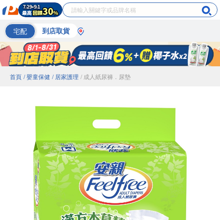
宅配
到店取貨
首頁
/ 嬰童保健
/ 居家護理
/ 成人紙尿褲．尿墊