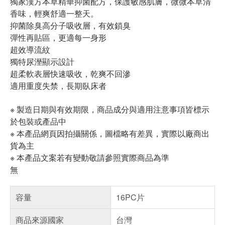
獨家漢方本草精華抑菌配方，保護敏感肌膚，微微本草清
香味，輕爽舒適一整天。
抑菌除臭高分子吸收層，有效鎖臭
彈性再貼區，更適每一身形
超效導流紋
獨特尿溼顯示設計
超柔軟表層快速吸收，乾爽不回滲
適用重度失禁，長期臥床者
※ 製造日期與有效期限，商品成分與適用注意事項皆標示
於包裝或產品中
※ 本產品網頁因拍攝關係，圖檔略有差異，實際以廠商出
貨為主
※ 本產品文案若有變動敬請參照實際商品為準
無
容量
16PC片
商品來源國家
台灣