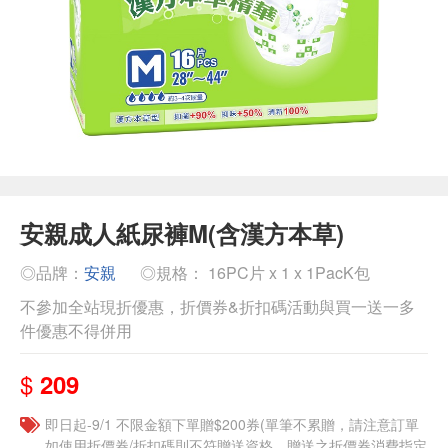
安親成人紙尿褲M(含漢方本草)
◎品牌：
安親
◎規格： 16PC片 x 1 x 1PacK包
不參加全站現折優惠，折價券&折扣碼活動與買一送一多
件優惠不得併用
$
209
即日起-9/1 不限金額下單贈$200券(單筆不累贈，請注意訂單
如使用折價券/折扣碼則不符贈送資格，贈送之折價券消費指定