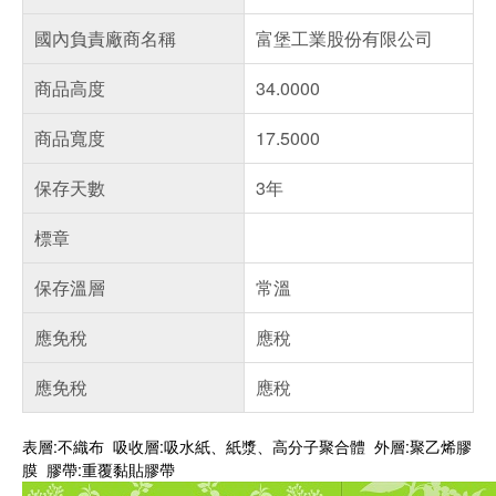
國內負責廠商名稱
富堡工業股份有限公司
商品高度
34.0000
商品寬度
17.5000
保存天數
3年
標章
保存溫層
常溫
應免稅
應稅
應免稅
應稅
表層:不織布 吸收層:吸水紙、紙漿、高分子聚合體 外層:聚乙烯膠
膜 膠帶:重覆黏貼膠帶