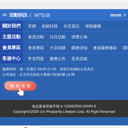
詐騙網頁！請小心！
得獎公告
活動快訊
more
熱門話題
銀行優惠
關於我們
官網
促銷目錄
分店資訊
保險服務
偏遠地區配送
詐騙網頁！請小心！
主題活動
會員活動
注目活動
得獎公佈
會員專區
會員專區
大宗採購
購物須知
會員服務條款
隱
客服中心
常見問題
服務公告
意見信箱
服務時間：
週一至週日 09:00-21:00，例假日依網站公告為主
公司地址：
台北市北投區大業路136號5樓 (台灣)
食品業者登錄字號 A-122662550-00000-6
Copyright©2026 Uni-Prosperity Lifestyle Corp. All Right Reserved