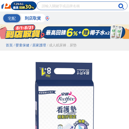
宅配
到店取貨
首頁
/ 嬰童保健
/ 居家護理
/ 成人紙尿褲．尿墊