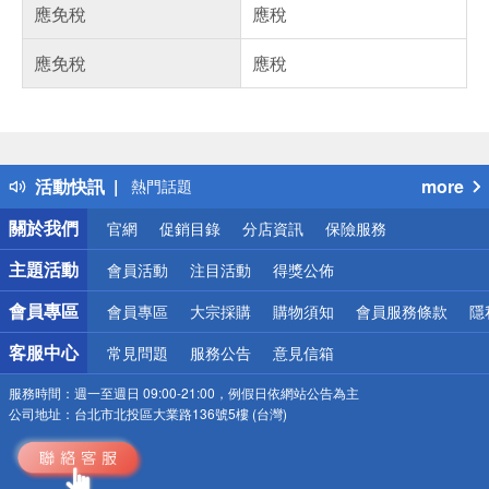
應免稅
應稅
應免稅
應稅
偏遠地區配送
詐騙網頁！請小心！
得獎公告
活動快訊
more
熱門話題
銀行優惠
關於我們
官網
促銷目錄
分店資訊
保險服務
偏遠地區配送
詐騙網頁！請小心！
主題活動
會員活動
注目活動
得獎公佈
會員專區
會員專區
大宗採購
購物須知
會員服務條款
隱
客服中心
常見問題
服務公告
意見信箱
服務時間：
週一至週日 09:00-21:00，例假日依網站公告為主
公司地址：
台北市北投區大業路136號5樓 (台灣)