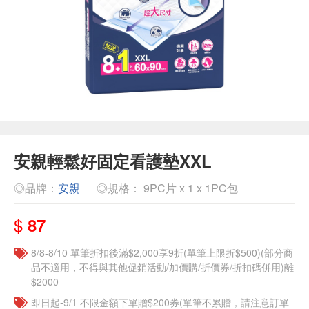
安親輕鬆好固定看護墊XXL
◎品牌：
安親
◎規格： 9PC片 x 1 x 1PC包
$
87
8/8-8/10 單筆折扣後滿$2,000享9折(單筆上限折$500)(部分商
品不適用，不得與其他促銷活動/加價購/折價券/折扣碼併用)離
$2000
即日起-9/1 不限金額下單贈$200券(單筆不累贈，請注意訂單