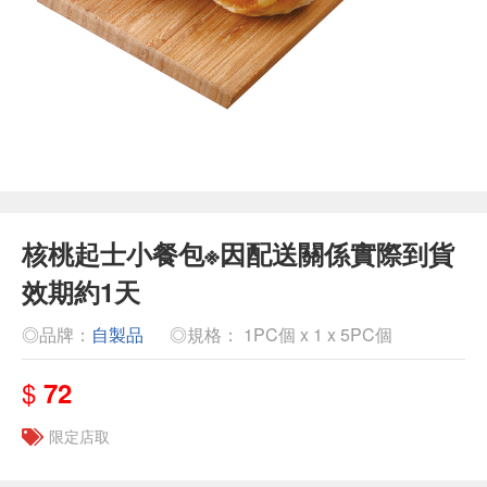
核桃起士小餐包※因配送關係實際到貨
效期約1天
◎品牌：
自製品
◎規格： 1PC個 x 1 x 5PC個
$
72
限定店取