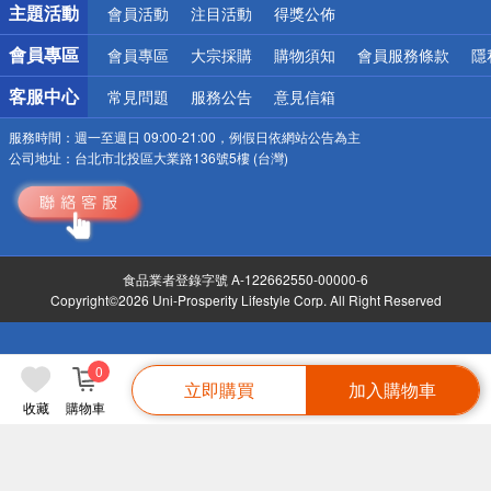
主題活動
會員活動
注目活動
得獎公佈
會員專區
會員專區
大宗採購
購物須知
會員服務條款
隱
客服中心
常見問題
服務公告
意見信箱
服務時間：
週一至週日 09:00-21:00，例假日依網站公告為主
公司地址：
台北市北投區大業路136號5樓 (台灣)
食品業者登錄字號 A-122662550-00000-6
Copyright©2026 Uni-Prosperity Lifestyle Corp. All Right Reserved
0
立即購買
加入購物車
收藏
購物車