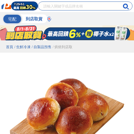
宅配
到店取貨
首頁
/ 生鮮冷凍
/ 自製品預售
/ 烘焙到店取