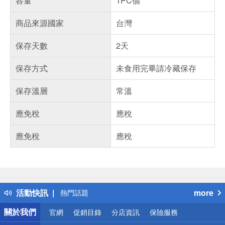
容量
1PC個
商品來源國家
台灣
保存天數
2天
保存方式
未食用完畢請冷藏保存
保存溫層
常溫
應免稅
應稅
應免稅
應稅
偏遠地區配送
詐騙網頁！請小心！
得獎公告
活動快訊
more
熱門話題
銀行優惠
關於我們
官網
促銷目錄
分店資訊
保險服務
偏遠地區配送
詐騙網頁！請小心！