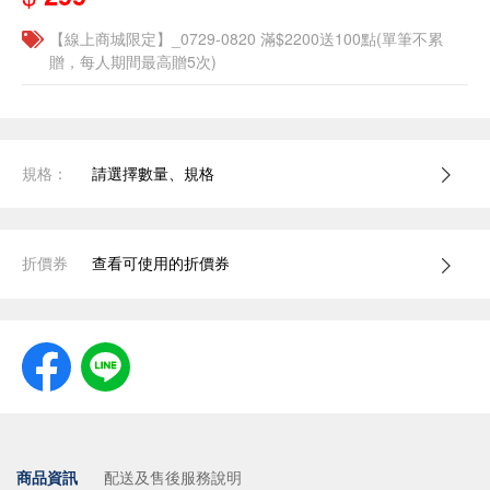
【線上商城限定】_0729-0820 滿$2200送100點(單筆不累
贈，每人期間最高贈5次)
規格：
請選擇數量、規格
折價券
查看可使用的折價券
商品資訊
配送及售後服務說明