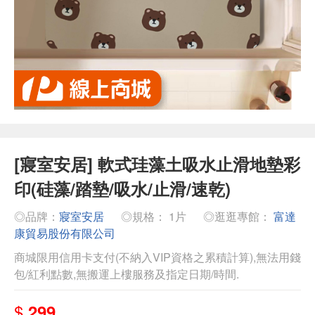
[寢室安居] 軟式珪藻土吸水止滑地墊彩
印(硅藻/踏墊/吸水/止滑/速乾)
◎品牌：
寢室安居
◎規格： 1片
◎逛逛專館：
富達
康貿易股份有限公司
商城限用信用卡支付(不納入VIP資格之累積計算),無法用錢
包/紅利點數,無搬運上樓服務及指定日期/時間.
$
299