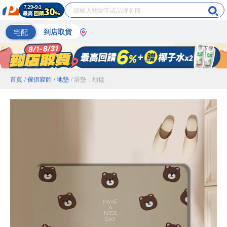
宅配
到店取貨
首頁
/ 傢俱寢飾
/ 地墊
/ 浴墊．地毯