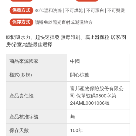
瞬間吸水力、超快速揮發 無毒印刷、底止滑顆粒 居家/廚
房/浴室,地墊最佳選擇
商品來源國家
中國
樣式(多規)
開心棕熊
富邦產物保險股份有限公
產品責任險
司 保單號碼0500字第
24AML0001036號
產品核准字號
無
保存天數
100年