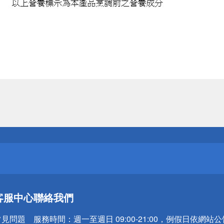
送
請小心！
送
客服中心
聯絡我們
請小心！
常見問題
服務時間：
週一至週日 09:00-21:00，例假日依網站