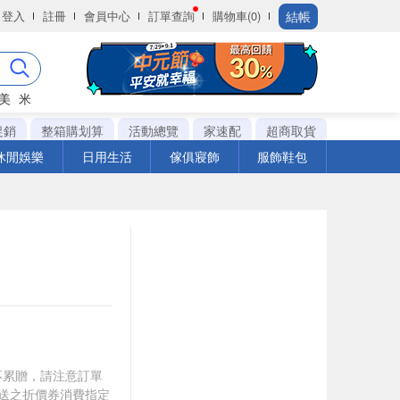
結帳
登入
註冊
會員中心
訂單查詢
購物車(0)
美
米
促銷
整箱購划算
活動總覽
家速配
超商取貨
休閒娛樂
日用生活
傢俱寢飾
服飾鞋包
筆不累贈，請注意訂單
贈送之折價券消費指定