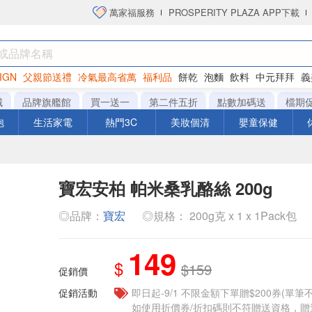
萬家福服務
PROSPERITY PLAZA APP下載
IGN
父親節送禮
冷氣最高省萬
福利品
餅乾
泡麵
飲料
中元拜拜
義
洋芋片
城
品牌旗艦館
買一送一
第二件五折
點數加碼送
檔期
泡
生活家電
熱門3C
美妝個清
嬰童保健
寶宏安柏 帕米桑乳酪絲 200g
◎品牌：
寶宏
◎規格： 200g克 x 1 x 1Pack包
149
$
$159
促銷價
促銷活動
即日起-9/1 不限金額下單贈$200券(單
如使用折價券/折扣碼則不符贈送資格，