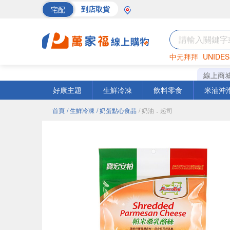
宅配
到店取貨
中元拜拜
UNIDES
巧克力
罐頭
海苔
線上商
好康主題
生鮮冷凍
飲料零食
米油沖
首頁
/ 生鮮冷凍
/ 奶蛋點心食品
/ 奶油．起司