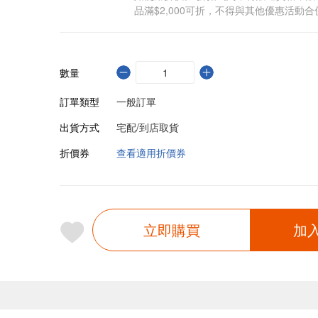
品滿$2,000可折，不得與其他優惠活動合
數量
訂單類型
一般訂單
出貨方式
宅配/到店取貨
折價券
查看適用折價券
立即購買
加