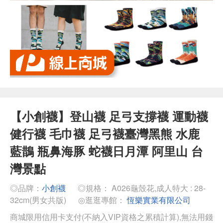
【小創襪】登山襪 足弓支撐襪 運動襪
健行襪 毛巾襪 足弓襪臺灣黑熊 水鹿
藍鵲 瓶鼻海豚 蛇襪日月潭 阿里山 台
灣景點
◎品牌：
小創襪
◎規格： A026龜殼花,成人特大 : 28-
32cm(男女共版)
◎逛逛專館：
恆樂實業有限公司
商城限用信用卡支付(不納入VIP資格之累積計算),無法用錢