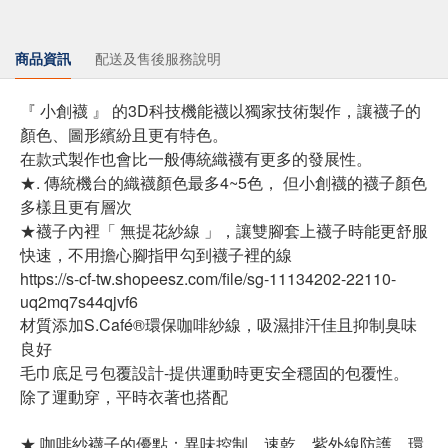
商品資訊
配送及售後服務說明
『 小創襪 』 的3D科技機能襪以獨家技術製作，讓襪子的
顏色、圖形繽紛且更有特色。
在款式製作也會比一般傳統織襪有更多的發展性。
★. 傳統機台的織襪顏色最多4~5色， 但小創襪的襪子顏色
多樣且更有層次
★襪子內裡「 無提花紗線 」，讓雙腳套上襪子時能更舒服
快速，不用擔心腳指甲勾到襪子裡的線
https://s-cf-tw.shopeesz.com/file/sg-11134202-22110-
uq2mq7s44qjvf6
材質添加S.Café®環保咖啡紗線，吸濕排汗佳且抑制臭味
良好
毛巾底足弓包覆設計-提供運動時更安全穩固的包覆性。
除了運動穿，平時衣著也搭配
★ 咖啡紗襪子的優點：異味控制、速乾、紫外線防護、環