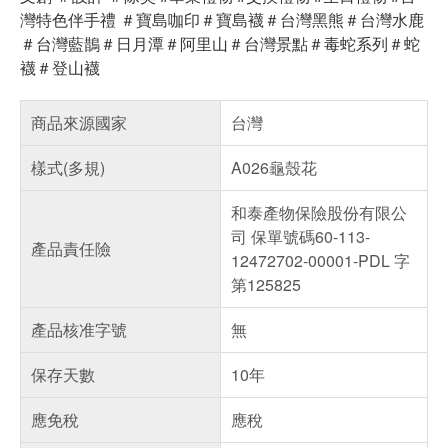
灣特色伴手禮 ＃寶島咖印＃寶島襪＃台灣黑熊＃台灣水鹿
＃台灣藍鵲＃日月潭＃阿里山＃台灣景點＃毒蛇系列＃蛇
襪＃登山襪
商品來源國家
台灣
樣式(多規)
A026龜殼花
和泰產物保險股份有限公
司 保單號碼60-113-
產品責任險
12472702-00001-PDL 字
第125825
產品核准字號
無
保存天數
10年
應免稅
應稅