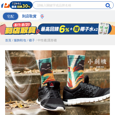
宅配
到店取貨
首頁
/ 服飾鞋包
/ 襪子
/ 中性襪,隱形襪