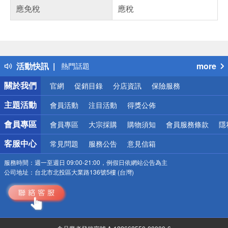
應免稅
應稅
偏遠地區配送
詐騙網頁！請小心！
得獎公告
活動快訊
more
熱門話題
銀行優惠
關於我們
官網
促銷目錄
分店資訊
保險服務
偏遠地區配送
詐騙網頁！請小心！
主題活動
會員活動
注目活動
得獎公佈
會員專區
會員專區
大宗採購
購物須知
會員服務條款
隱
客服中心
常見問題
服務公告
意見信箱
服務時間：
週一至週日 09:00-21:00，例假日依網站公告為主
公司地址：
台北市北投區大業路136號5樓 (台灣)