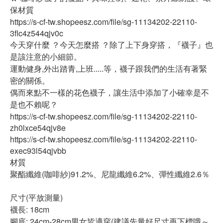
保材質
https://s-cf-tw.shopeesz.com/file/sg-11134202-22110-
3flc4z544qjv0c
今天穿什麼 ？今天怎麼搭 ？除了上下身穿搭，『襪子』也
是該注意的小細節。
運動健身,外出踏青,上班.....等，襪子跟我們的生活有著緊
密的關係。
偶而來點不一樣的花色襪子，讓生活中添加了小確幸是不
是也不賴呢？
https://s-cf-tw.shopeesz.com/file/sg-11134202-22110-
zh0lxce54qjv8e
https://s-cf-tw.shopeesz.com/file/sg-11134202-22110-
exec93l54qjvbb
材質
聚酯纖維(咖啡紗)91.2%、尼龍纖維6.2%、彈性纖維2.6％
尺寸(平放測量)
襪長: 18cm
腳底: 24cm-28cm男女皆適穿(建議先量好尺寸再下標哦～