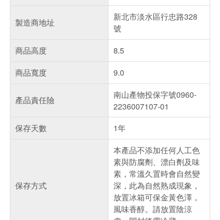
新北市淡水區行忠路328
製造商地址
號
商品高度
8.5
商品寬度
9.0
南山產物投保字號0960-
產品責任險
2236007107-01
保存天數
1年
本產品不添加任何人工色
素與防腐劑、漂白劑及味
素，常溫久置時會自然變
保存方式
深，此為自然熟成現象，
放置冰箱可保金黃色澤，
風味香醇。請放置陰涼