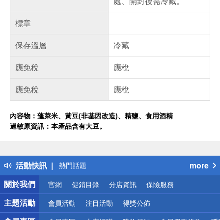
處、開封後需冷藏。
標章
保存溫層
冷藏
應免稅
應稅
應免稅
應稅
內容物：蓬萊米、黃豆(非基因改造)、精鹽、食用酒精
過敏原資訊：本產品含有大豆。
偏遠地區配送
詐騙網頁！請小心！
得獎公告
活動快訊
more
熱門話題
銀行優惠
關於我們
官網
促銷目錄
分店資訊
保險服務
偏遠地區配送
詐騙網頁！請小心！
主題活動
會員活動
注目活動
得獎公佈