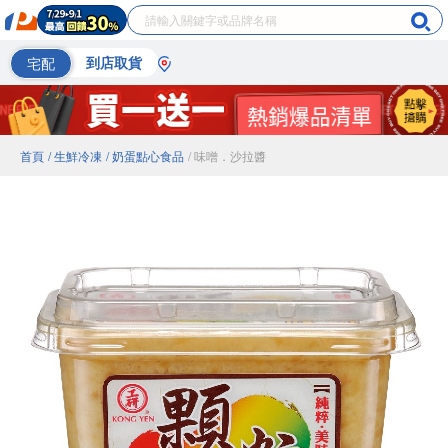
宅配
到店取貨
首頁
/ 生鮮冷凍
/ 奶蛋點心食品
/ 味噌．沙拉醬