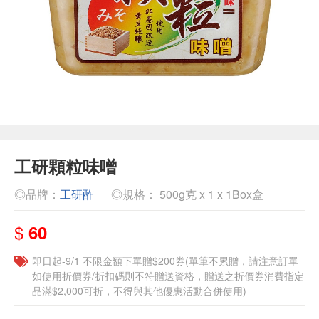
工研顆粒味噌
◎品牌：
工研酢
◎規格： 500g克 x 1 x 1Box盒
$
60
即日起-9/1 不限金額下單贈$200券(單筆不累贈，請注意訂單
如使用折價券/折扣碼則不符贈送資格，贈送之折價券消費指定
品滿$2,000可折，不得與其他優惠活動合併使用)