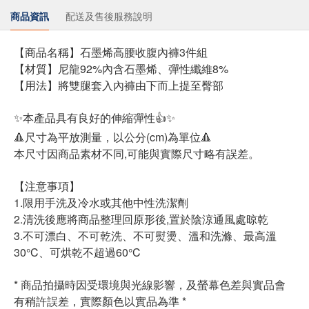
商品資訊
配送及售後服務說明
【商品名稱】石墨烯高腰收腹內褲3件組
【材質】尼龍92%內含石墨烯、彈性纖維8%
【用法】將雙腿套入內褲由下而上提至臀部
✨本產品具有良好的伸縮彈性👍✨
🔺尺寸為平放測量，以公分(cm)為單位🔺
本尺寸因商品素材不同,可能與實際尺寸略有誤差。
【注意事項】
1.限用手洗及冷水或其他中性洗潔劑
2.清洗後應將商品整理回原形後,置於陰涼通風處晾乾
3.不可漂白、不可乾洗、不可熨燙、溫和洗滌、最高溫
30°C、可烘乾不超過60°C
* 商品拍攝時因受環境與光線影響，及螢幕色差與實品會
有稍許誤差，實際顏色以實品為準 *