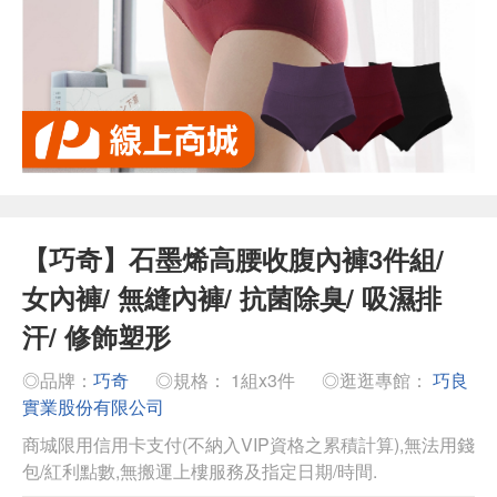
【巧奇】石墨烯高腰收腹內褲3件組/
女內褲/ 無縫內褲/ 抗菌除臭/ 吸濕排
汗/ 修飾塑形
◎品牌：
巧奇
◎規格： 1組x3件
◎逛逛專館：
巧良
實業股份有限公司
商城限用信用卡支付(不納入VIP資格之累積計算),無法用錢
包/紅利點數,無搬運上樓服務及指定日期/時間.