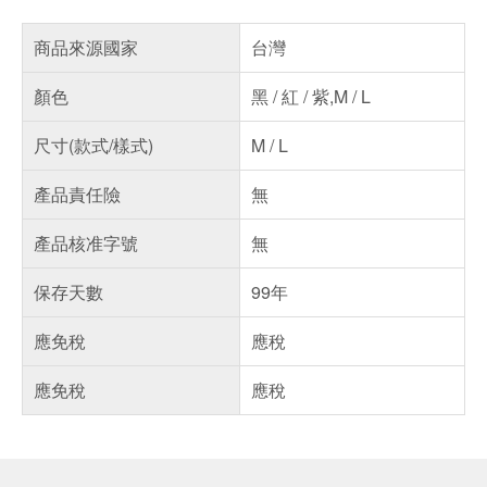
商品來源國家
台灣
顏色
黑 / 紅 / 紫,M / L
尺寸(款式/樣式)
M / L
產品責任險
無
產品核准字號
無
保存天數
99年
應免稅
應稅
應免稅
應稅
偏遠地區配送
詐騙網頁！請小心！