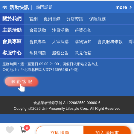
得獎公告
活動快訊
more
熱門話題
銀行優惠
關於我們
官網
促銷目錄
分店資訊
保險服務
偏遠地區配送
詐騙網頁！請小心！
主題活動
會員活動
注目活動
得獎公佈
會員專區
會員專區
大宗採購
購物須知
會員服務條款
隱
客服中心
常見問題
服務公告
意見信箱
服務時間：
週一至週日 09:00-21:00，例假日依網站公告為主
公司地址：
台北市北投區大業路136號5樓 (台灣)
食品業者登錄字號 A-122662550-00000-6
Copyright©2026 Uni-Prosperity Lifestyle Corp. All Right Reserved
0
立即購買
加入購物車