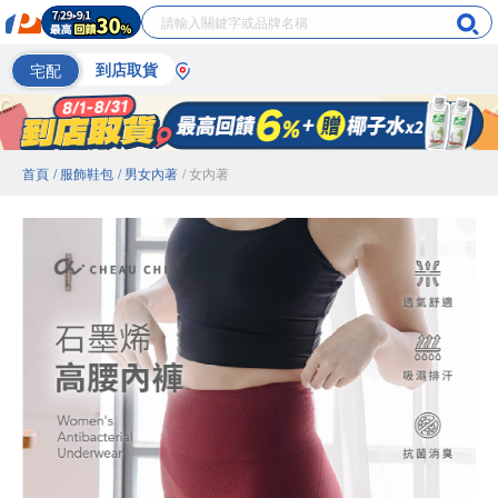
宅配
到店取貨
首頁
/ 服飾鞋包
/ 男女內著
/ 女內著