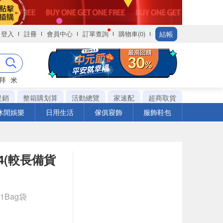
結帳
登入
註冊
會員中心
訂單查詢
購物車(0)
拜
米
促銷
整箱購划算
活動總覽
家速配
超商取貨
休閒娛樂
日用生活
傢俱寢飾
服飾鞋包
4(較長備貨
 1Bag袋