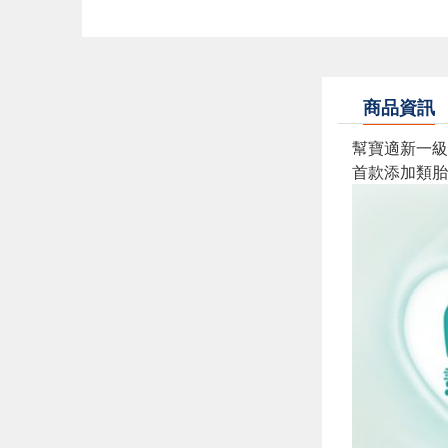
商品資訊
幫寶適新一
首款添加類胎