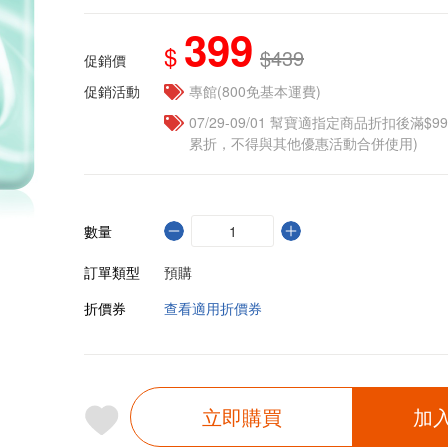
399
$
$439
促銷價
促銷活動
專館(800免基本運費)
07/29-09/01 幫寶適指定商品折扣後滿$9
累折，不得與其他優惠活動合併使用)
數量
訂單類型
預購
折價券
查看適用折價券
立即購買
加