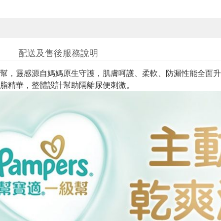
配送及售後服務說明
級幫，靈感源自媽媽原生守護，肌膚呵護、柔軟、防漏性能全面
脂精華，整體設計幫助隔離尿便刺激。