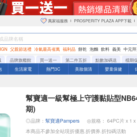
萬家福服務
PROSPERITY PLAZA APP下載
IGN
父親節送禮
冷氣最高省萬
福利品
餅乾
泡麵
飲料
義美
中元拜
衛生紙
城
品牌旗艦館
買一送一
第二件五折
點數加碼送
檔期
泡
生活家電
熱門3C
美妝個清
嬰童保健
幫寶適一級幫極上守護黏貼型NB6
期)
◎品牌：
幫寶適Pampers
◎規格： 64PC片 x 1 x
本商品不參加全站現折優惠.折價券.折扣碼活動