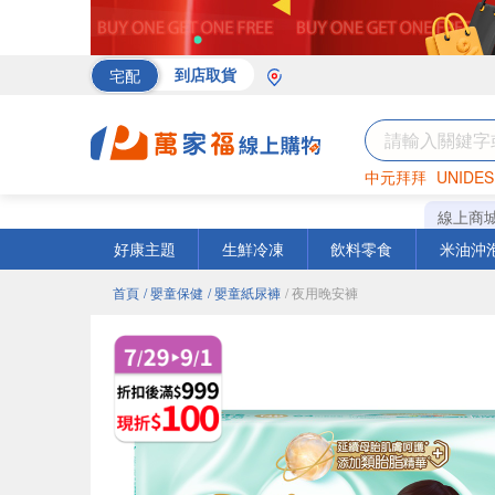
宅配
到店取貨
中元拜拜
UNIDES
罐頭
海苔
巧克力
線上商
好康主題
生鮮冷凍
飲料零食
米油沖
首頁
/ 嬰童保健
/ 嬰童紙尿褲
/ 夜用晚安褲