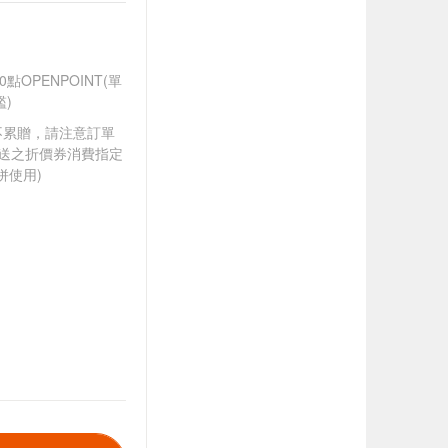
OPENPOINT(單
)
筆不累贈，請注意訂單
贈送之折價券消費指定
併使用)