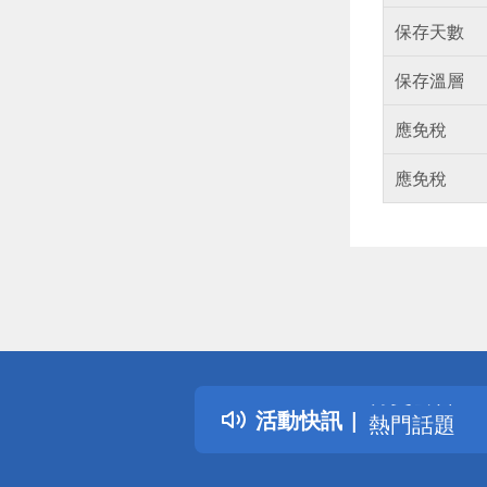
保存天數
保存溫層
應免稅
應免稅
偏遠地區配
詐騙網頁！
得獎公告
活動快訊
熱門話題
銀行優惠
偏遠地區配