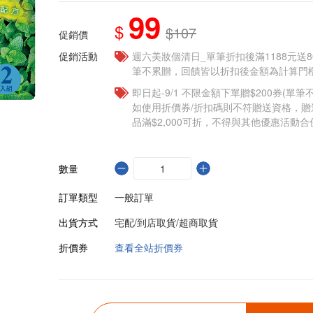
99
$
$107
促銷價
促銷活動
週六美妝個清日_單筆折扣後滿1188元送80點
筆不累贈，回饋皆以折扣後金額為計算門檻
即日起-9/1 不限金額下單贈$200券(單
如使用折價券/折扣碼則不符贈送資格，
品滿$2,000可折，不得與其他優惠活動合
數量
訂單類型
一般訂單
出貨方式
宅配/到店取貨/超商取貨
折價券
查看全站折價券