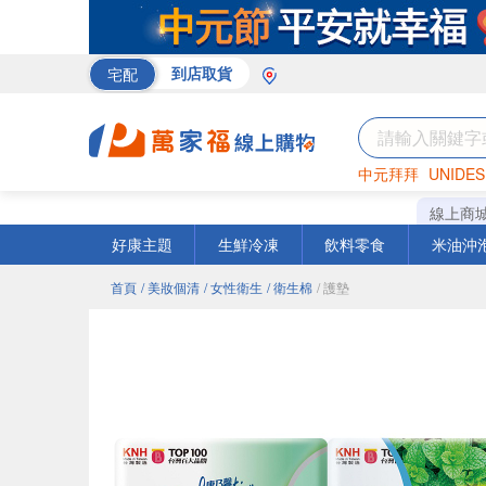
宅配
到店取貨
中元拜拜
UNIDES
巧克力
罐頭
咖啡
線上商
好康主題
生鮮冷凍
飲料零食
米油沖
首頁
/ 美妝個清
/ 女性衛生
/ 衛生棉
/ 護墊