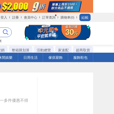
結帳
登入
註冊
會員中心
訂單查詢
購物車(0)
米
促銷
整箱購划算
活動總覽
家速配
超商取貨
休閒娛樂
日用生活
傢俱寢飾
服飾鞋包
送一多件優惠不得