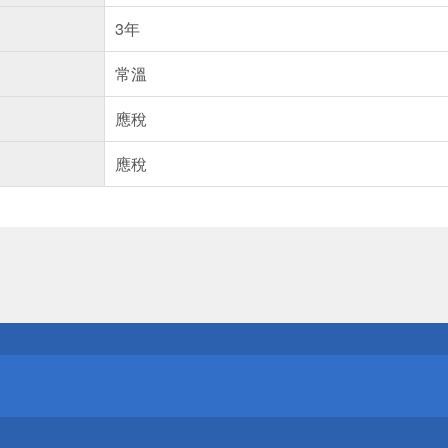
3年
常溫
應稅
應稅
送
請小心！
送