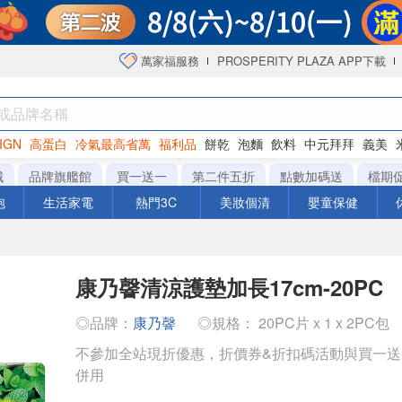
萬家福服務
PROSPERITY PLAZA APP下載
IGN
高蛋白
冷氣最高省萬
福利品
餅乾
泡麵
飲料
中元拜拜
義美
海苔
城
品牌旗艦館
買一送一
第二件五折
點數加碼送
檔期
泡
生活家電
熱門3C
美妝個清
嬰童保健
康乃韾清涼護墊加長17cm-20PC
◎品牌：
康乃韾
◎規格： 20PC片 x 1 x 2PC包
不參加全站現折優惠，折價券&折扣碼活動與買一
併用