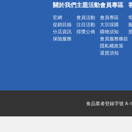
關於我們
主題活動
會員專區
詐騙網頁！
官網
會員活動
會員專區
促銷目錄
注目活動
大宗採購
分店資訊
得獎公佈
購物須知
保險服務
會員服務條款
隱私權政策
退貨須知
食品業者登錄字號 A-122