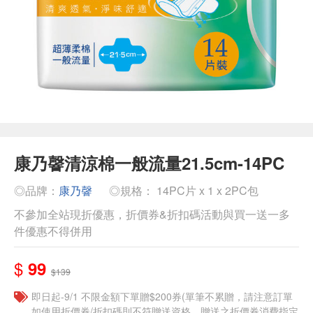
康乃韾清涼棉一般流量21.5cm-14PC
◎品牌：
康乃韾
◎規格： 14PC片 x 1 x 2PC包
不參加全站現折優惠，折價券&折扣碼活動與買一送一多
件優惠不得併用
$
99
$139
即日起-9/1 不限金額下單贈$200券(單筆不累贈，請注意訂單
如使用折價券/折扣碼則不符贈送資格，贈送之折價券消費指定