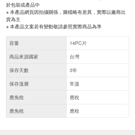
於包裝或產品中
※ 本產品網頁因拍攝關係，圖檔略有差異，實際以廠商出
貨為主
※ 本產品文案若有變動敬請參照實際商品為準
容量
14PC片
商品來源國家
台灣
保存天數
3年
保存溫層
常溫
應免稅
應稅
應免稅
應稅
偏遠地區配送
詐騙網頁！請小心！