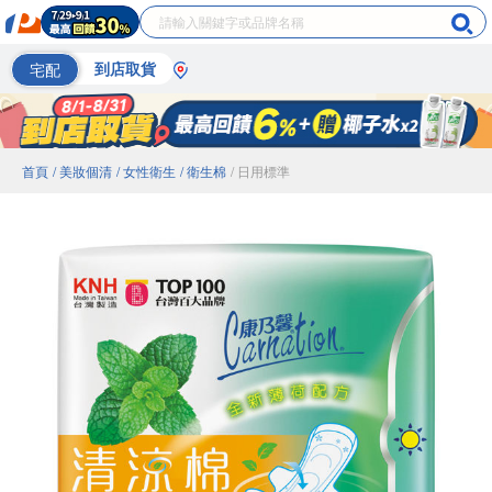
宅配
到店取貨
首頁
/ 美妝個清
/ 女性衛生
/ 衛生棉
/ 日用標準