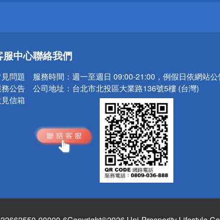
送
客服中心
聯絡我們
請小心！
常見問題
服務時間：
週一至週日 09:00-21:00，例假日依網站
服務公告
公司地址：
台北市北投區大業路136號5樓 (台灣)
意見信箱
662550-00000-6
Copyright©2026 Uni-Prosperity Lifestyle Co