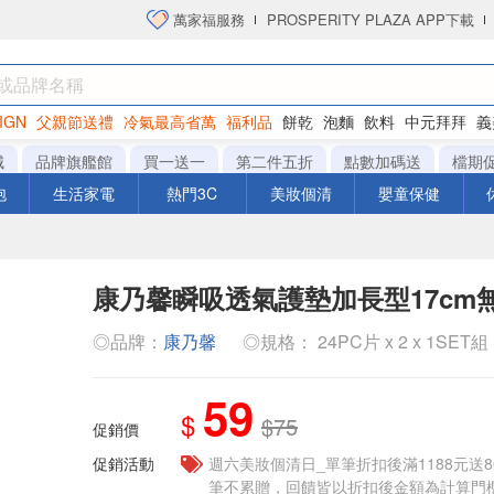
萬家福服務
PROSPERITY PLAZA APP下載
IGN
父親節送禮
冷氣最高省萬
福利品
餅乾
泡麵
飲料
中元拜拜
義
洋芋片
城
品牌旗艦館
買一送一
第二件五折
點數加碼送
檔期
泡
生活家電
熱門3C
美妝個清
嬰童保健
康乃馨瞬吸透氣護墊加長型17cm
◎品牌：
康乃馨
◎規格： 24PC片 x 2 x 1SET組
59
$
$75
促銷價
促銷活動
週六美妝個清日_單筆折扣後滿1188元送80點
筆不累贈，回饋皆以折扣後金額為計算門檻