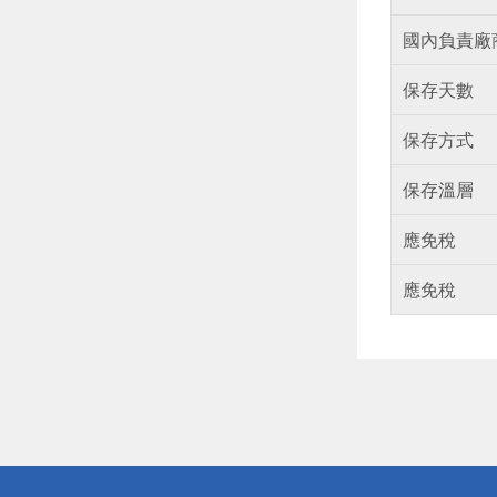
國內負責廠
保存天數
保存方式
保存溫層
應免稅
應免稅
偏遠地區配
詐騙網頁！