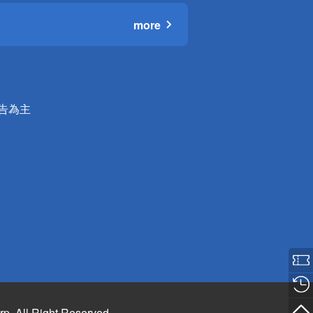
more
公告為主
rp. All Right Reserved