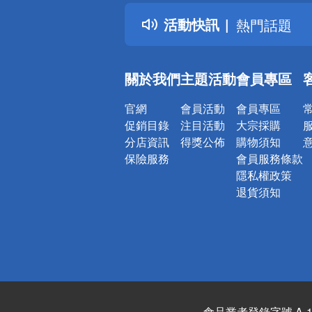
得獎公告
活動快訊
熱門話題
銀行優惠
偏遠地區配
關於我們
主題活動
會員專區
詐騙網頁！
官網
會員活動
會員專區
促銷目錄
注目活動
大宗採購
分店資訊
得獎公佈
購物須知
保險服務
會員服務條款
隱私權政策
退貨須知
食品業者登錄字號 A-122