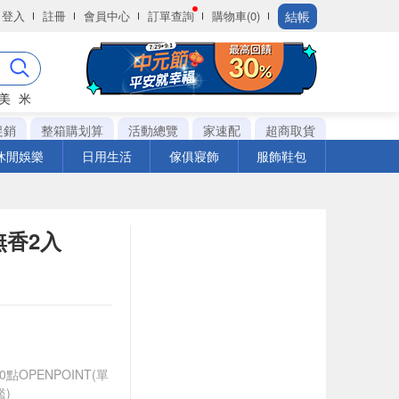
結帳
登入
註冊
會員中心
訂單查詢
購物車(0)
美
米
促銷
整箱購划算
活動總覽
家速配
超商取貨
休閒娛樂
日用生活
傢俱寢飾
服飾鞋包
無香2入
OPENPOINT(單
)