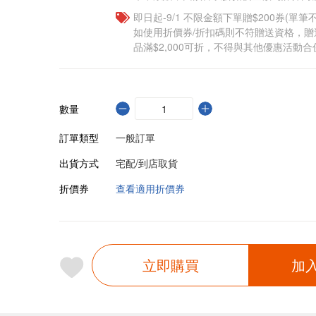
即日起-9/1 不限金額下單贈$200券(單
如使用折價券/折扣碼則不符贈送資格，
品滿$2,000可折，不得與其他優惠活動合
數量
訂單類型
一般訂單
出貨方式
宅配/到店取貨
折價券
查看適用折價券
立即購買
加