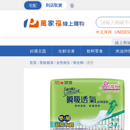
宅配
到店取貨
中元拜拜
UNIDES
巧克力
罐頭
海苔
線上商
好康主題
生鮮冷凍
飲料零食
米油沖
首頁
/ 美妝個清
/ 女性衛生
/ 衛生棉
/ 護墊