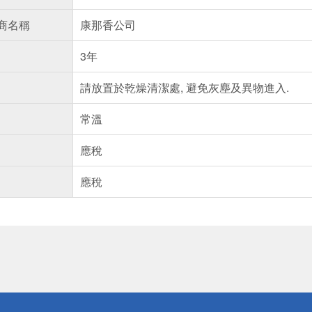
商名稱
康那香公司
3年
請放置於乾燥清潔處, 避免灰塵及異物進入.
常溫
應稅
應稅
送
請小心！