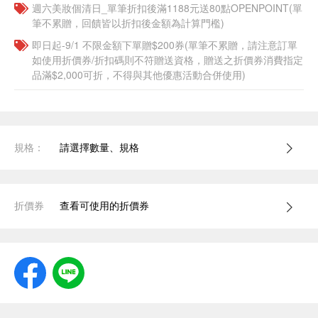
週六美妝個清日_單筆折扣後滿1188元送80點OPENPOINT(單
筆不累贈，回饋皆以折扣後金額為計算門檻)
即日起-9/1 不限金額下單贈$200券(單筆不累贈，請注意訂單
如使用折價券/折扣碼則不符贈送資格，贈送之折價券消費指定
品滿$2,000可折，不得與其他優惠活動合併使用)
規格：
請選擇數量、規格
折價券
查看可使用的折價券