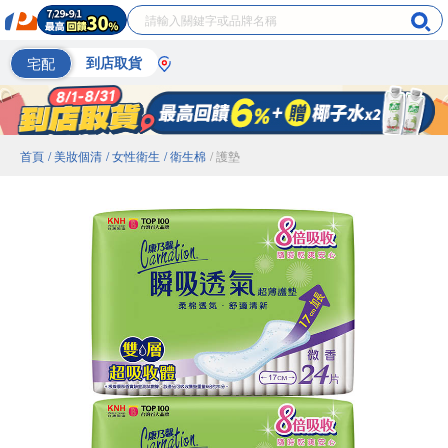
宅配
到店取貨
首頁
/ 美妝個清
/ 女性衛生
/ 衛生棉
/ 護墊