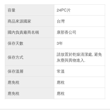
容量
24PC片
商品來源國家
台灣
國內負責廠商名稱
康那香公司
保存天數
3年
請放置於乾燥清潔處, 避免
保存方式
灰塵與異物進入.
保存溫層
常溫
應免稅
應稅
應免稅
應稅
偏遠地區配送