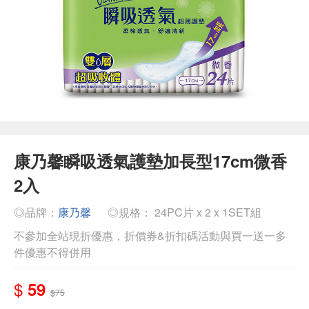
康乃馨瞬吸透氣護墊加長型17cm微香
2入
◎品牌：
康乃馨
◎規格： 24PC片 x 2 x 1SET組
不參加全站現折優惠，折價券&折扣碼活動與買一送一多
件優惠不得併用
$
59
$75