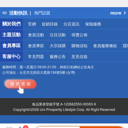
詐騙網頁！請小心！
得獎公告
活動快訊
more
熱門話題
銀行優惠
關於我們
官網
促銷目錄
分店資訊
保險服務
偏遠地區配送
詐騙網頁！請小心！
主題活動
會員活動
注目活動
得獎公佈
會員專區
會員專區
大宗採購
購物須知
會員服務條款
隱
客服中心
常見問題
服務公告
意見信箱
服務時間：
週一至週日 09:00-21:00，例假日依網站公告為主
公司地址：
台北市北投區大業路136號5樓 (台灣)
食品業者登錄字號 A-122662550-00000-6
Copyright©2026 Uni-Prosperity Lifestyle Corp. All Right Reserved
0