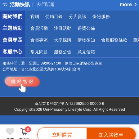
活動快訊
more
熱門話題
銀行優惠
關於我們
官網
促銷目錄
分店資訊
保險服務
偏遠地區配送
詐騙網頁！請小心！
主題活動
會員活動
注目活動
得獎公佈
會員專區
會員專區
大宗採購
購物須知
會員服務條款
隱
客服中心
常見問題
服務公告
意見信箱
服務時間：
週一至週日 09:00-21:00，例假日依網站公告為主
公司地址：
台北市北投區大業路136號5樓 (台灣)
食品業者登錄字號 A-122662550-00000-6
Copyright©2026 Uni-Prosperity Lifestyle Corp. All Right Reserved
0
立即購買
加入購物車