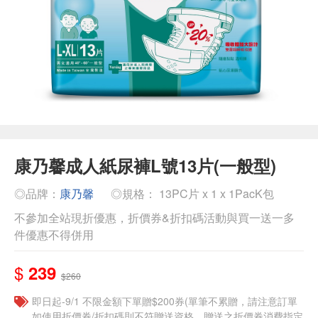
康乃馨成人紙尿褲L號13片(一般型)
◎品牌：
康乃馨
◎規格： 13PC片 x 1 x 1PacK包
不參加全站現折優惠，折價券&折扣碼活動與買一送一多
件優惠不得併用
$
239
$260
即日起-9/1 不限金額下單贈$200券(單筆不累贈，請注意訂單
如使用折價券/折扣碼則不符贈送資格，贈送之折價券消費指定