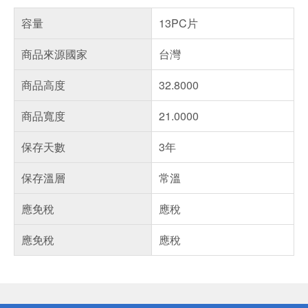
容量
13PC片
商品來源國家
台灣
商品高度
32.8000
商品寬度
21.0000
保存天數
3年
保存溫層
常溫
應免稅
應稅
應免稅
應稅
偏遠地區配送
詐騙網頁！請小心！
得獎公告