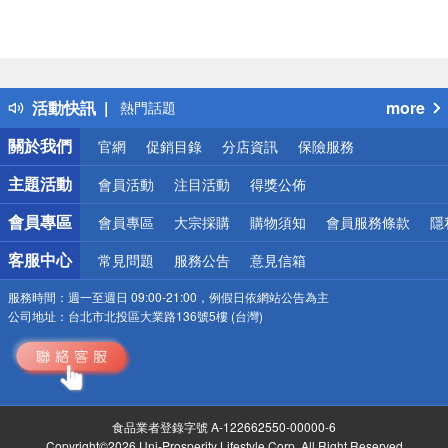
偏遠地區配送
詐騙網頁！請小心！
得獎公告
活動快訊
more
熱門話題
銀行優惠
關於我們
官網
促銷目錄
分店資訊
保險服務
偏遠地區配送
詐騙網頁！請小心！
主題活動
會員活動
注目活動
得獎公佈
會員專區
會員專區
大宗採購
購物須知
會員服務條款
隱
客服中心
常見問題
服務公告
意見信箱
服務時間：
週一至週日 09:00-21:00，例假日依網站公告為主
公司地址：
台北市北投區大業路136號5樓 (台灣)
食品業者登錄字號 A-122662550-00000-6
Copyright©2026 Uni-Prosperity Lifestyle Corp. All Right Reserved