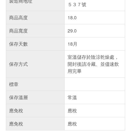
製造商地址
５３７號
商品高度
18.0
商品寬度
29.0
保存天數
18月
室溫儲存於陰涼乾燥處，
保存方式
開封後請冷藏、並儘速飲
用完畢
標章
保存溫層
常溫
應免稅
應稅
應免稅
應稅