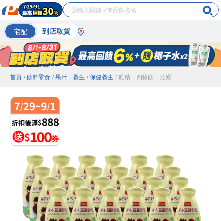
宅配
到店取貨
首頁
/ 飲料零食
/ 果汁．養生
/ 保健養生
/ 雞精．四物飲．燕窩