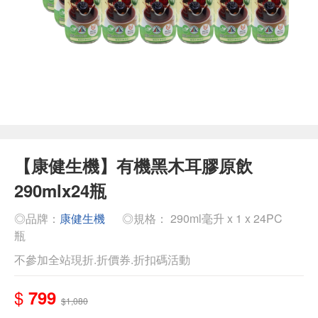
【康健生機】有機黑木耳膠原飲
290mlx24瓶
◎品牌：
康健生機
◎規格： 290ml毫升 x 1 x 24PC
瓶
不參加全站現折.折價券.折扣碼活動
$
799
$1,080