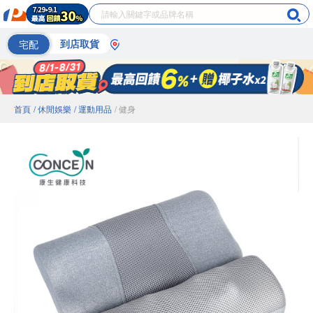
宅配
到店取貨
首頁
/ 休閒娛樂
/ 運動用品
/ 健身