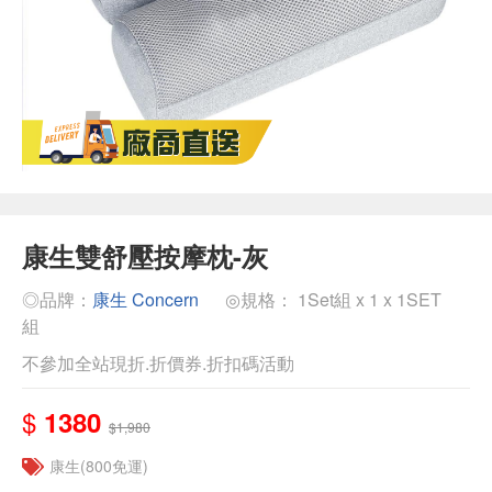
康生雙舒壓按摩枕-灰
◎品牌：
康生 Concern
◎規格： 1Set組 x 1 x 1SET
組
不參加全站現折.折價券.折扣碼活動
$
1380
$1,980
康生(800免運)