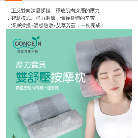
．正反雙向深層揉捏，釋放肌肉深層的壓力
．智慧模式、強力調節，懂你身體的辛苦
．深層揉捏+溫感熱敷+艾草芳薰，一枕完成！