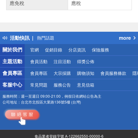
應免稅
應稅
偏遠地區配送
詐騙網頁！請小心！
得獎公告
活動快訊
more
熱門話題
銀行優惠
關於我們
官網
促銷目錄
分店資訊
保險服務
偏遠地區配送
詐騙網頁！請小心！
主題活動
會員活動
注目活動
得獎公佈
會員專區
會員專區
大宗採購
購物須知
會員服務條款
隱
客服中心
常見問題
服務公告
意見信箱
服務時間：
週一至週日 09:00-21:00，例假日依網站公告為主
公司地址：
台北市北投區大業路136號5樓 (台灣)
食品業者登錄字號 A-122662550-00000-6