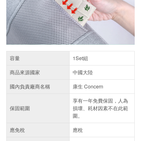
容量
1Set組
商品來源國家
中國大陸
國內負責廠商名稱
康生 Concern
享有一年免費保固，人為
保固範圍
損壞、耗材因素不在此範
圍。
應免稅
應稅