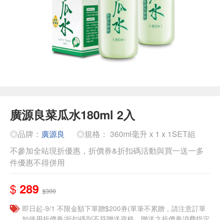
廣源良菜瓜水180ml 2入
◎品牌：
廣源良
◎規格： 360ml毫升 x 1 x 1SET組
不參加全站現折優惠，折價券&折扣碼活動與買一送一多
件優惠不得併用
$
289
$300
即日起-9/1 不限金額下單贈$200券(單筆不累贈，請注意訂單
如使用折價券/折扣碼則不符贈送資格，贈送之折價券消費指定