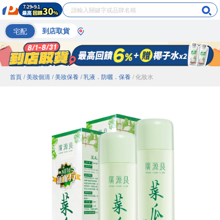
宅配
到店取貨
首頁
/ 美妝個清
/ 美妝保養
/ 乳液．防曬．保養
/ 化妝水