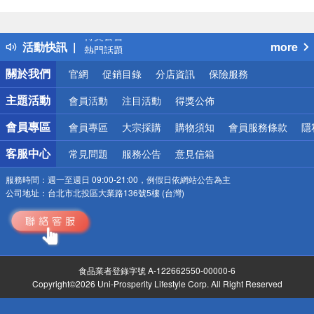
偏遠地區配送
詐騙網頁！請小心！
得獎公告
活動快訊
more
熱門話題
銀行優惠
關於我們
官網
促銷目錄
分店資訊
保險服務
偏遠地區配送
詐騙網頁！請小心！
主題活動
會員活動
注目活動
得獎公佈
會員專區
會員專區
大宗採購
購物須知
會員服務條款
隱
客服中心
常見問題
服務公告
意見信箱
服務時間：
週一至週日 09:00-21:00，例假日依網站公告為主
公司地址：
台北市北投區大業路136號5樓 (台灣)
食品業者登錄字號 A-122662550-00000-6
Copyright©2026 Uni-Prosperity Lifestyle Corp. All Right Reserved