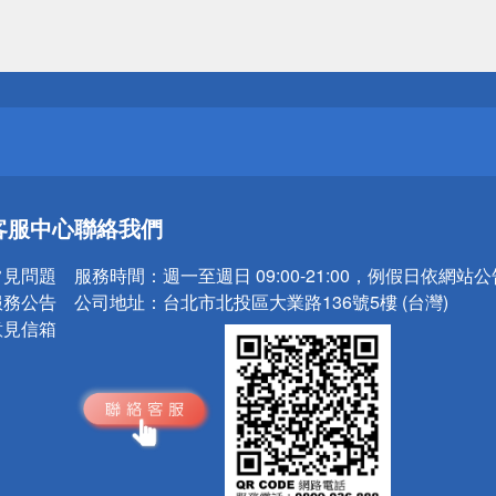
送
請小心！
送
客服中心
聯絡我們
請小心！
常見問題
服務時間：
週一至週日 09:00-21:00，例假日依網站
服務公告
公司地址：
台北市北投區大業路136號5樓 (台灣)
意見信箱