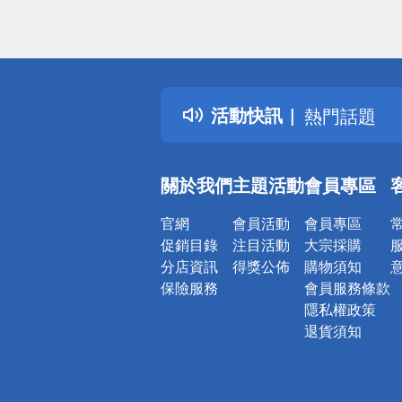
偏遠地區配
詐騙網頁！
得獎公告
活動快訊
熱門話題
銀行優惠
偏遠地區配
關於我們
主題活動
會員專區
詐騙網頁！
官網
會員活動
會員專區
促銷目錄
注目活動
大宗採購
分店資訊
得獎公佈
購物須知
保險服務
會員服務條款
隱私權政策
退貨須知