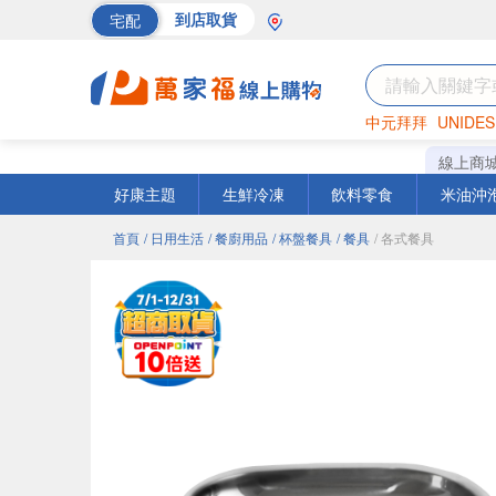
宅配
到店取貨
中元拜拜
UNIDES
巧克力
罐頭
海苔
線上商
好康主題
生鮮冷凍
飲料零食
米油沖
首頁
/ 日用生活
/ 餐廚用品
/ 杯盤餐具
/ 餐具
/ 各式餐具