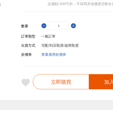
品滿$2,000可折，不得與其他優惠活動合
數量
訂單類型
一般訂單
出貨方式
宅配/到店取貨/超商取貨
折價券
查看適用折價券
立即購買
加