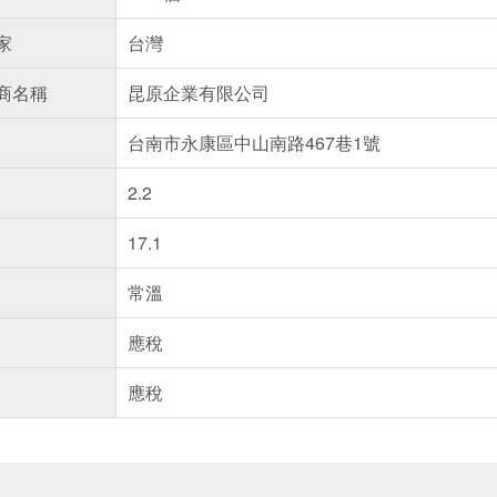
家
台灣
商名稱
昆原企業有限公司
台南市永康區中山南路467巷1號
2.2
17.1
常溫
應稅
應稅