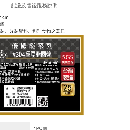
配送及售後服務說明
.1cm
鏽鋼
裝、分裝配料、料理食物之器皿
1PC個