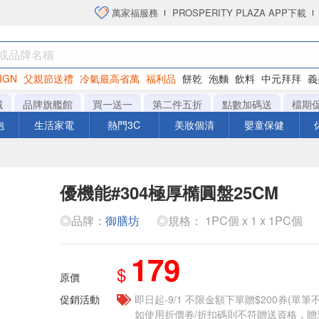
萬家福服務
PROSPERITY PLAZA APP下載
IGN
父親節送禮
冷氣最高省萬
福利品
餅乾
泡麵
飲料
中元拜拜
義
洋芋片
城
品牌旗艦館
買一送一
第二件五折
點數加碼送
檔期
泡
生活家電
熱門3C
美妝個清
嬰童保健
優機能#304極厚橢圓盤25CM
◎品牌：
御膳坊
◎規格： 1PC個 x 1 x 1PC個
179
$
原價
促銷活動
即日起-9/1 不限金額下單贈$200券(單
如使用折價券/折扣碼則不符贈送資格，