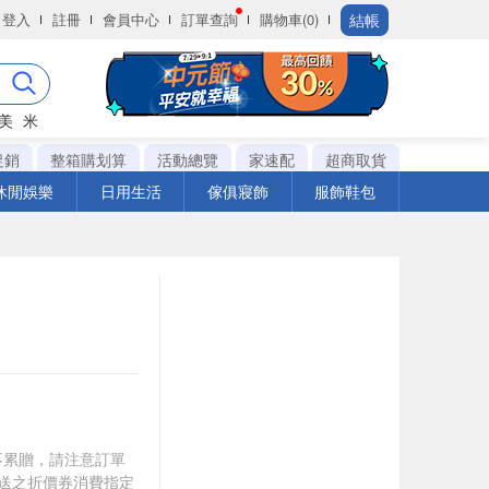
結帳
登入
註冊
會員中心
訂單查詢
購物車(0)
美
米
促銷
整箱購划算
活動總覽
家速配
超商取貨
休閒娛樂
日用生活
傢俱寢飾
服飾鞋包
筆不累贈，請注意訂單
贈送之折價券消費指定