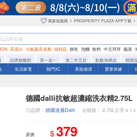
萬家福服務
PROSPERITY PLAZA APP下載
IGN
高蛋白
冷氣最高省萬
福利品
餅乾
泡麵
飲料
中元拜拜
義美
海苔
城
品牌旗艦館
買一送一
第二件五折
點數加碼送
檔期
泡
生活家電
熱門3C
美妝個清
嬰童保健
德國dalli抗敏超濃縮洗衣精2.75L
◎品牌：
德國達麗Dalli
◎規格： 2.75L公升 x 1 x
379
$
原價