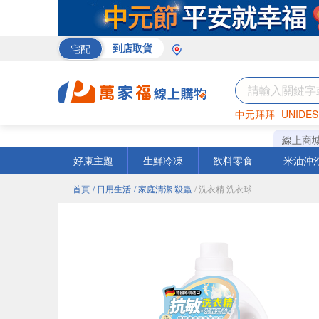
宅配
到店取貨
中元拜拜
UNIDES
巧克力
罐頭
咖啡
線上商
好康主題
生鮮冷凍
飲料零食
米油沖
首頁
/ 日用生活
/ 家庭清潔 殺蟲
/ 洗衣精 洗衣球