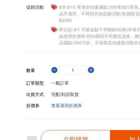
促銷活動
8/8-8/10 單筆折扣後滿$2,000享9折(單
品不適用，不得與其他促銷活動/加價購/折
$2000
即日起-9/1 不限金額下單贈$200券(單
如使用折價券/折扣碼則不符贈送資格，
品滿$2,000可折，不得與其他優惠活動合
數量
訂單類型
一般訂單
出貨方式
宅配/到店取貨
折價券
查看適用折價券
立即購買
加