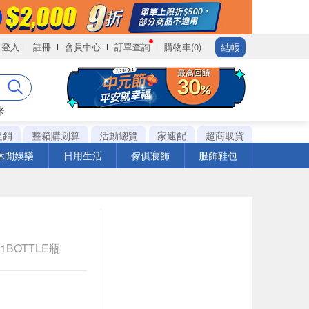
結帳
登入
註冊
會員中心
訂單查詢
購物車(0)
米
促銷
整箱購划算
活動總覽
家速配
超商取貨
休閒娛樂
日用生活
傢俱寢飾
服飾鞋包
 1BOTTLE瓶