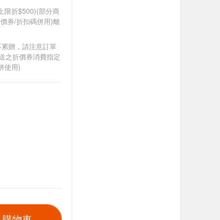
筆上限折$500)(部分商
價券/折扣碼併用)離
筆不累贈，請注意訂單
贈送之折價券消費指定
併使用)
入購物車