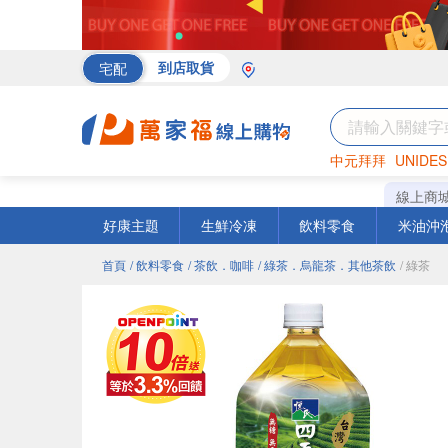
宅配
到店取貨
中元拜拜
UNIDES
海苔
巧克力
罐頭
線上商
好康主題
生鮮冷凍
飲料零食
米油沖
首頁
/ 飲料零食
/ 茶飲．咖啡
/ 綠茶．烏龍茶．其他茶飲
/ 綠茶