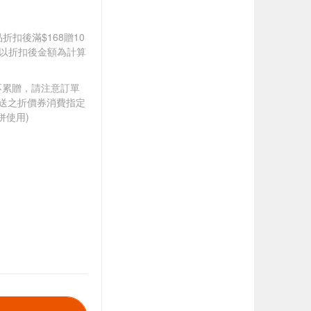
品折扣後滿$168贈10
饋皆以折扣後金額為計算
筆不累贈，請注意訂單
贈送之折價券消費指定
併使用)