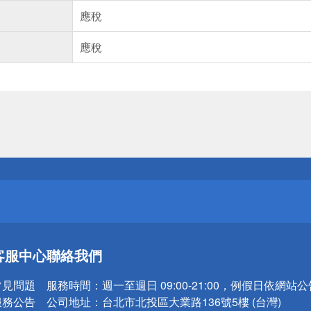
應稅
應稅
送
請小心！
送
客服中心
聯絡我們
請小心！
常見問題
服務時間：
週一至週日 09:00-21:00，例假日依網站
服務公告
公司地址：
台北市北投區大業路136號5樓 (台灣)