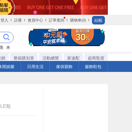
結帳
登入
註冊
會員中心
訂單查詢
購物車(0)
美
米
促銷
整箱購划算
活動總覽
家速配
超商取貨
休閒娛樂
日用生活
傢俱寢飾
服飾鞋包
TLE瓶