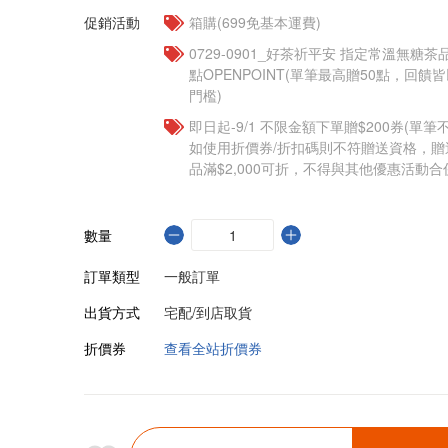
促銷活動
箱購(699免基本運費)
​​0729-0901_好茶祈平安 指定常溫無糖茶
點OPENPOINT(單筆最高贈50點，回
門檻)
即日起-9/1 不限金額下單贈$200券(單
如使用折價券/折扣碼則不符贈送資格，
品滿$2,000可折，不得與其他優惠活動合
數量
訂單類型
一般訂單
出貨方式
宅配/到店取貨
折價券
查看全站折價券