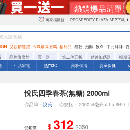
萬家福服務
PROSPERITY PLAZA APP下載
IGN
父親節送禮
冷氣最高省萬
福利品
餅乾
泡麵
飲料
中元拜拜
義
衛生紙
城
品牌旗艦館
買一送一
第二件五折
點數加碼送
檔期
泡
生活家電
熱門3C
美妝個清
嬰童保健
悅氏四季春茶(無糖) 2000ml
◎品牌：
悅氏
◎規格： 2000ml毫升 x 1 x 8BOT
312
$
$350
促銷價