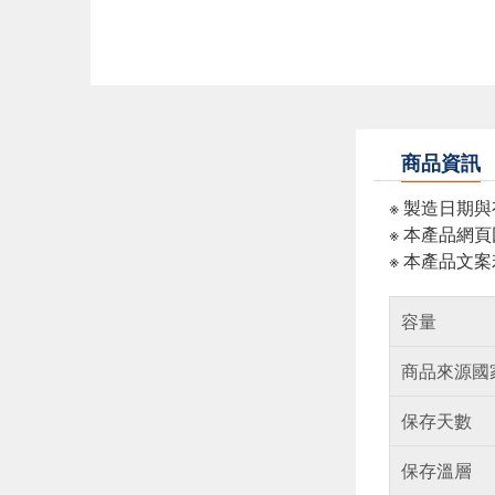
商品資訊
※ 製造日期
※ 本產品網
※ 本產品文
容量
商品來源國
保存天數
保存溫層