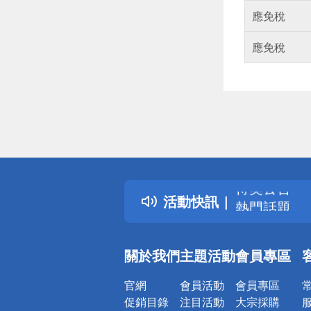
應免稅
應免稅
偏遠地區配
詐騙網頁！
得獎公告
活動快訊
熱門話題
銀行優惠
偏遠地區配
關於我們
主題活動
會員專區
詐騙網頁！
官網
會員活動
會員專區
促銷目錄
注目活動
大宗採購