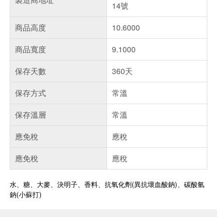
14號
商品高度
10.6000
商品寬度
9.1000
保存天數
360天
保存方式
常溫
保存溫層
常溫
應免稅
應稅
應免稅
應稅
水、糖、大麥、決明子、香料、抗氧化劑(異抗壞血酸鈉)、碳酸氫
偏遠地區配送
鈉(小蘇打)
詐騙網頁！請小心！
得獎公告