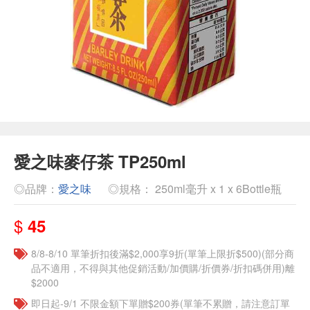
愛之味麥仔茶 TP250ml
◎品牌：
愛之味
◎規格： 250ml毫升 x 1 x 6Bottle瓶
$
45
8/8-8/10 單筆折扣後滿$2,000享9折(單筆上限折$500)(部分商
品不適用，不得與其他促銷活動/加價購/折價券/折扣碼併用)離
$2000
即日起-9/1 不限金額下單贈$200券(單筆不累贈，請注意訂單