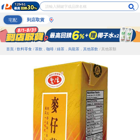
宅配
到店取貨
首頁
/ 飲料零食
/ 茶飲．咖啡
/ 綠茶．烏龍茶．其他茶飲
/ 其他茶類