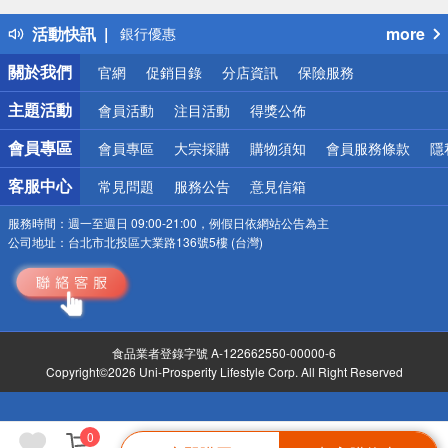
熱門話題
活動快訊
more
銀行優惠
偏遠地區配送
關於我們
官網
促銷目錄
分店資訊
保險服務
詐騙網頁！請小心！
主題活動
會員活動
注目活動
得獎公佈
會員專區
會員專區
大宗採購
購物須知
會員服務條款
隱
客服中心
常見問題
服務公告
意見信箱
服務時間：
週一至週日 09:00-21:00，例假日依網站公告為主
公司地址：
台北市北投區大業路136號5樓 (台灣)
食品業者登錄字號 A-122662550-00000-6
Copyright©2026 Uni-Prosperity Lifestyle Corp. All Right Reserved
0